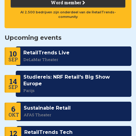
Word member
Al 2.500 bedrijven zijn onderdeel van de RetailTrends-
community
Upcoming events
10
RetailTrends Live
SEP
DeLaMar Theater
Studiereis: NRF Retail's Big Show
14
Europe
SEP
Parijs
6
Sustainable Retail
OKT
AFAS Theater
12
RetailTrends Tech