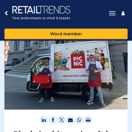
Toggle
Voor professionals in retail & brands
navigat
Word member