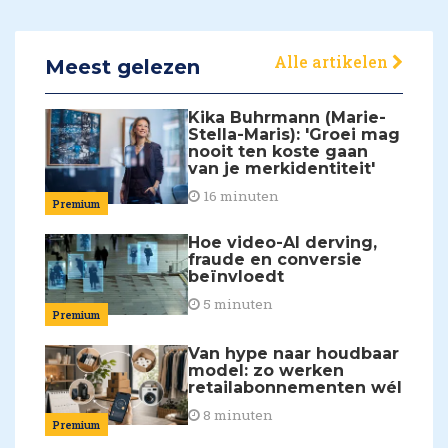
Alle artikelen
Meest gelezen
Kika Buhrmann (Marie-
Stella-Maris): 'Groei mag
nooit ten koste gaan
van je merkidentiteit'
16 minuten
Premium
Hoe video-AI derving,
fraude en conversie
beïnvloedt
5 minuten
Premium
Van hype naar houdbaar
model: zo werken
retailabonnementen wél
8 minuten
Premium