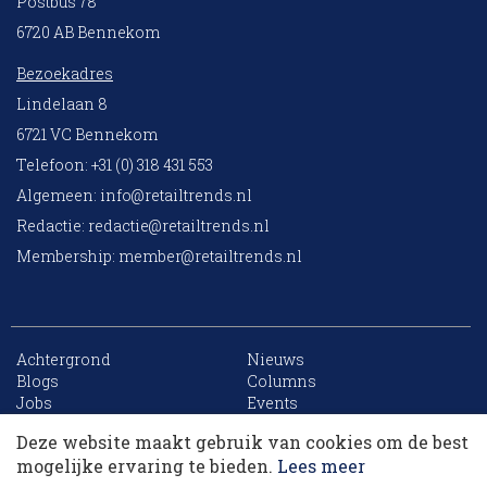
Postbus 78
6720 AB Bennekom
Bezoekadres
Lindelaan 8
6721 VC Bennekom
Telefoon: +31 (0) 318 431 553
Algemeen:
info@retailtrends.nl
Redactie:
redactie@retailtrends.nl
Membership:
member@retailtrends.nl
Achtergrond
Nieuws
10 collega’s
Blogs
Columns
Jobs
Events
Contact
Word member
Deze website maakt gebruik van cookies om de best
Archief
Sitemap
Korting op events
mogelijke ervaring te bieden.
Lees meer