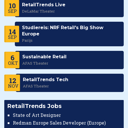
10
RetailTrends Live
SEP
DeLaMar Theater
Studiereis: NRF Retail's Big Show
14
Europe
SEP
Parijs
6
Sustainable Retail
OKT
AFAS Theater
12
RetailTrends Tech
NOV
AFAS Theater
RetailTrends Jobs
State of Art Designer
Redman Europe Sales Developer (Europe)