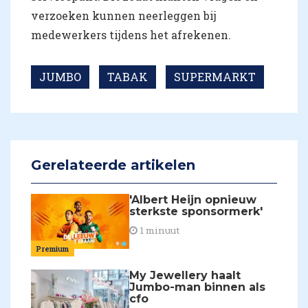
verzoeken kunnen neerleggen bij
medewerkers tijdens het afrekenen.
JUMBO
TABAK
SUPERMARKT
Gerelateerde artikelen
'Albert Heijn opnieuw
sterkste sponsormerk'
1 minuut
Premium
My Jewellery haalt
Jumbo-man binnen als
cfo