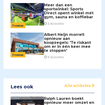
Meer dan een
sportwinkel: Sports
Direct opent winkel mét
gym, sauna en koffiebar
2 minuten
Premium
Albert Heijn morrelt
opnieuw aan
koopzegels: 'Te riskant
om er in één keer mee
te stoppen'
Premium
5 minuten
Alle artikelen
Lees ook
Ralph Lauren boekt
opnieuw meer omzet en