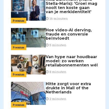
Stella-Maris): 'Groei mag
nooit ten koste gaan
van je merkidentiteit'
16 minuten
Premium
Hoe video-AI derving,
fraude en conversie
beïnvloedt
5 minuten
Premium
Van hype naar houdbaar
model: zo werken
retailabonnementen wél
8 minuten
Premium
Hitte zorgt voor extra
drukte in Mall of the
Netherlands
2 minuten
Premium