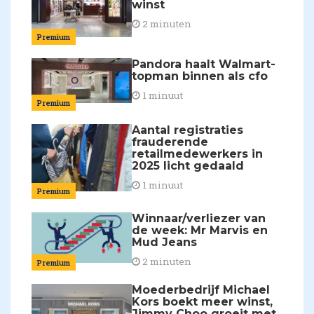
winst
2 minuten
Premium
Pandora haalt Walmart-
topman binnen als cfo
1 minuut
Premium
Aantal registraties
frauderende
retailmedewerkers in
2025 licht gedaald
1 minuut
Premium
Winnaar/verliezer van
de week: Mr Marvis en
Mud Jeans
2 minuten
Premium
Moederbedrijf Michael
Kors boekt meer winst,
Jimmy Choo groeit met