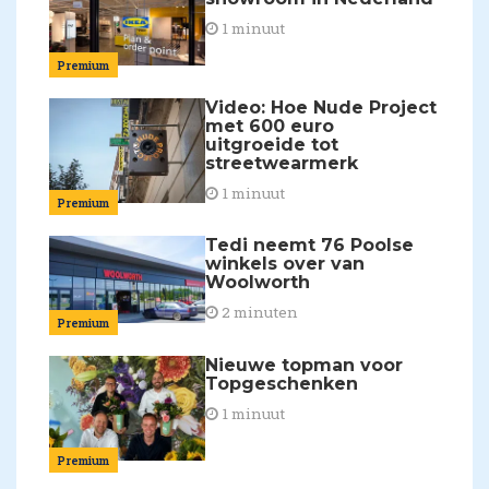
1 minuut
Premium
Video: Hoe Nude Project
met 600 euro
uitgroeide tot
streetwearmerk
1 minuut
Premium
Tedi neemt 76 Poolse
winkels over van
Woolworth
2 minuten
Premium
Nieuwe topman voor
Topgeschenken
1 minuut
Premium