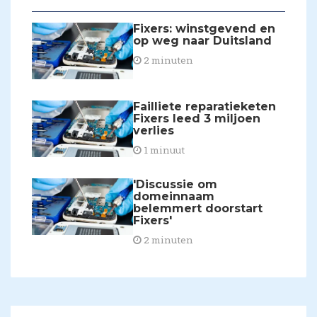
Fixers: winstgevend en
op weg naar Duitsland
2 minuten
Failliete reparatieketen
Fixers leed 3 miljoen
verlies
1 minuut
'Discussie om
domeinnaam
belemmert doorstart
Fixers'
2 minuten