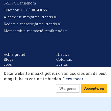
6721 VC Bennekom
Telefoon: +31 (0) 318 431 553
Algemeen:
info@retailtrends.nl
Redactie:
redactie@retailtrends.nl
Membership:
member@retailtrends.nl
Achtergrond
Nieuws
10 collega’s
Blogs
Columns
Jobs
Events
Contact
Word member
Deze website maakt gebruik van cookies om de best
Archief
Sitemap
Korting op events
mogelijke ervaring te bieden.
Lees meer
Accepteren
Weigeren
Website is powered by