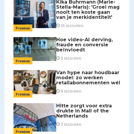
Kika Buhrmann (Marie-
Stella-Maris): 'Groei mag
nooit ten koste gaan
van je merkidentiteit'
16 minuten
Premium
Hoe video-AI derving,
fraude en conversie
beïnvloedt
5 minuten
Premium
Van hype naar houdbaar
model: zo werken
retailabonnementen wél
8 minuten
Premium
Hitte zorgt voor extra
drukte in Mall of the
Netherlands
2 minuten
Premium