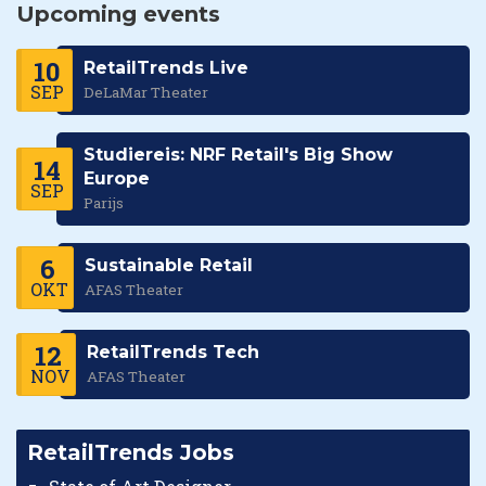
Upcoming events
10
RetailTrends Live
SEP
DeLaMar Theater
Studiereis: NRF Retail's Big Show
14
Europe
SEP
Parijs
6
Sustainable Retail
OKT
AFAS Theater
12
RetailTrends Tech
NOV
AFAS Theater
RetailTrends Jobs