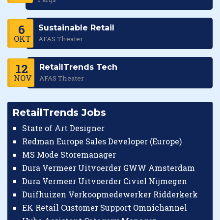
6
Sustainable Retail
OKT
AFAS Theater
12
RetailTrends Tech
NOV
AFAS Theater
RetailTrends Jobs
State of Art Designer
Redman Europe Sales Developer (Europe)
MS Mode Storemanager
Dura Vermeer Uitvoerder GWW Amsterdam
Dura Vermeer Uitvoerder Civiel Nijmegen
Duifhuizen Verkoopmedewerker Ridderkerk
EK Retail Customer Support Omnichannel