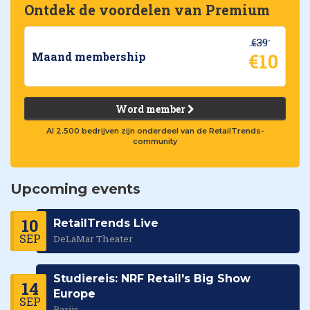
Ontdek de voordelen van Premium
€39
€10
Maand membership
Word member
Al 2.500 bedrijven zijn onderdeel van de RetailTrends-
community
Upcoming events
10
RetailTrends Live
SEP
DeLaMar Theater
Studiereis: NRF Retail's Big Show
14
Europe
SEP
Parijs