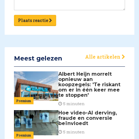
Plaats reactie
Alle artikelen
Meest gelezen
Albert Heijn morrelt
opnieuw aan
koopzegels: 'Te riskant
om er in één keer mee
te stoppen'
Premium
5 minuten
Hoe video-AI derving,
fraude en conversie
beïnvloedt
5 minuten
Premium