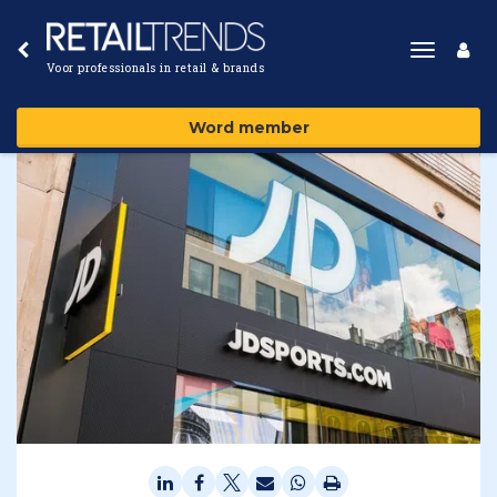
Toggle
Voor professionals in retail & brands
navigat
Word member