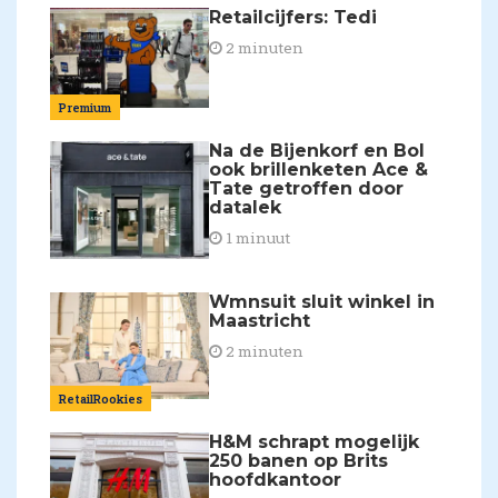
Retailcijfers: Tedi
2 minuten
Premium
Na de Bijenkorf en Bol
ook brillenketen Ace &
Tate getroffen door
datalek
1 minuut
Wmnsuit sluit winkel in
Maastricht
2 minuten
RetailRookies
H&M schrapt mogelijk
250 banen op Brits
hoofdkantoor