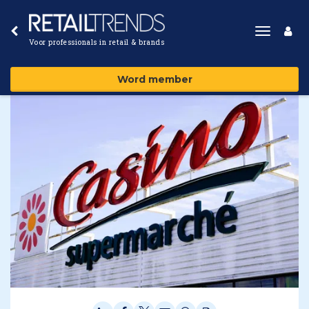
Toggle
Voor professionals in retail & brands
navigat
Word member