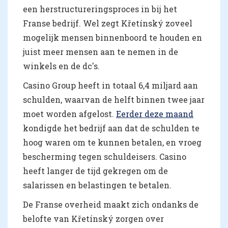
een herstructureringsproces in bij het
Franse bedrijf. Wel zegt Křetínský zoveel
mogelijk mensen binnenboord te houden en
juist meer mensen aan te nemen in de
winkels en de dc's.
Casino Group heeft in totaal 6,4 miljard aan
schulden, waarvan de helft binnen twee jaar
moet worden afgelost.
Eerder deze maand
kondigde het bedrijf aan dat de schulden te
hoog waren om te kunnen betalen, en vroeg
bescherming tegen schuldeisers. Casino
heeft langer de tijd gekregen om de
salarissen en belastingen te betalen.
De Franse overheid maakt zich ondanks de
belofte van Křetínský zorgen over