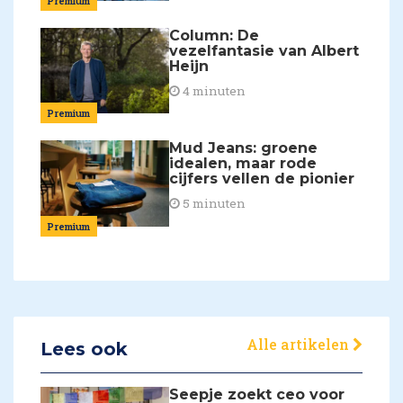
Premium
Column: De
vezelfantasie van Albert
Heijn
4 minuten
Premium
Mud Jeans: groene
idealen, maar rode
cijfers vellen de pionier
5 minuten
Premium
Alle artikelen
Lees ook
Seepje zoekt ceo voor