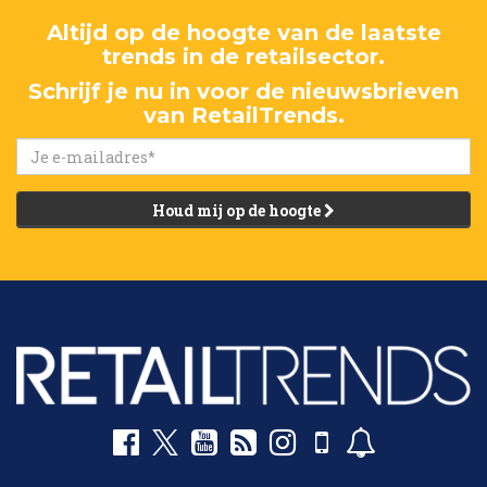
Altijd op de hoogte van de laatste
trends in de retailsector.
Schrijf je nu in voor de nieuwsbrieven
van RetailTrends.
Houd mij op de hoogte