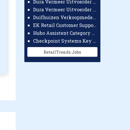
Dura Vermeer Uitvoerder GWW Amsterdam
Dura Vermeer Uitvoerder Civiel Nijmegen
Duifhuizen Verkoopmedewerker Ridderkerk
EK Retail Customer Support Omnichannel
Hubo Assistent Category Manager
Checkpoint Systems Key Accountmanager Benelux
RetailTrends Jobs