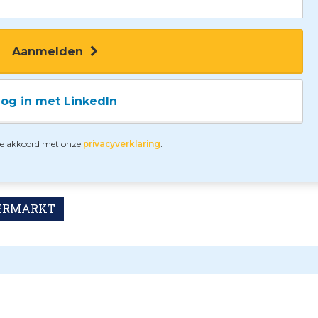
Aanmelden
og in met LinkedIn
.
 je akkoord met onze
privacyverklaring
ERMARKT