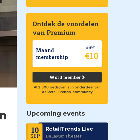
Ontdek de voordelen
van Premium
€39
Maand
€10
membership
Word member
Al 2.500 bedrijven zijn onderdeel van
de RetailTrends-community
en
Upcoming events
10
RetailTrends Live
SEP
DeLaMar Theater