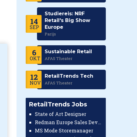
Studiereis: NRF
14
Retail's Big Show
SEP
Europe
Parijs
6
Sustainable Retail
OKT
AFAS Theater
12
RetailTrends Tech
NOV
AFAS Theater
RetailTrends Jobs
State of Art Designer
Redman Europe Sales Developer (Europe)
MS Mode Storemanager