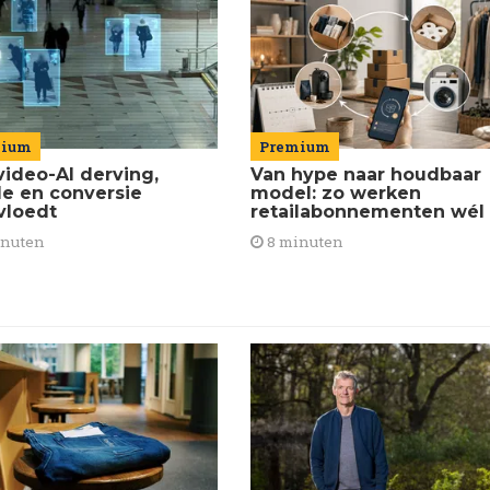
Premium
mium
Van hype naar houdbaar
video-AI derving,
model: zo werken
de en conversie
retailabonnementen wél
vloedt
8 minuten
inuten