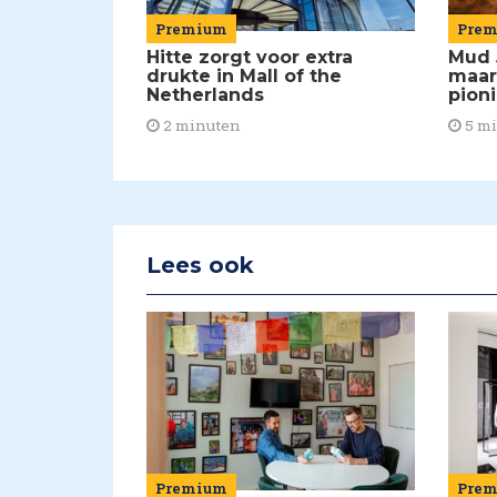
Premium
Pre
Hitte zorgt voor extra
Mud 
drukte in Mall of the
maar
Netherlands
pion
2 minuten
5 m
Lees ook
Premium
Pre