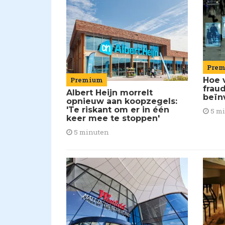
Pre
Premium
Hoe 
frau
Albert Heijn morrelt
beïn
opnieuw aan koopzegels:
'Te riskant om er in één
5 m
keer mee te stoppen'
5 minuten