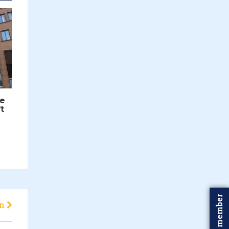
ne
t
Word member
en