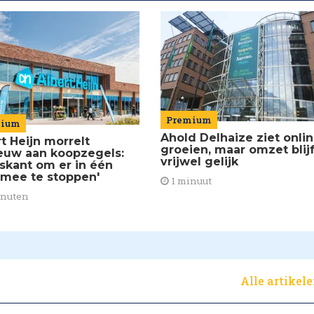
Premium
mium
Ahold Delhaize ziet onli
t Heijn morrelt
groeien, maar omzet blijf
euw aan koopzegels:
vrijwel gelijk
iskant om er in één
 mee te stoppen'
1 minuut
inuten
Alle artikel