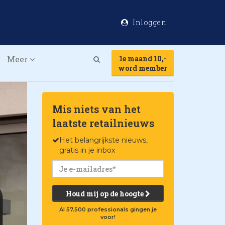
Inloggen
Meer
1e maand 10,-
Search
word member
Mis niets van het
laatste retailnieuws
Het belangrijkste nieuws,
gratis in je inbox
Houd mij op de hoogte
Al 57.500 professionals gingen je
voor!