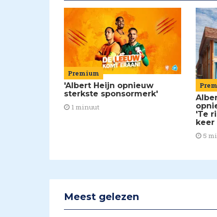
Premium
'Albert Heijn opnieuw
Pre
sterkste sponsormerk'
Alber
opni
1 minuut
'Te r
keer
5 m
Meest gelezen