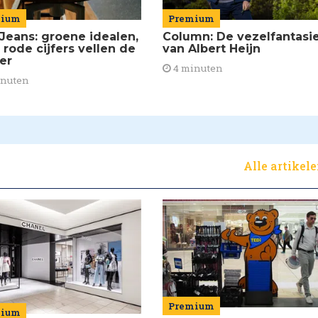
mium
Premium
Jeans: groene idealen,
Column: De vezelfantasi
 rode cijfers vellen de
van Albert Heijn
ier
4 minuten
inuten
Alle artikel
Premium
mium