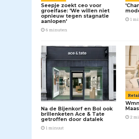
Seepje zoekt ceo voor
'Chan
groeifase: 'We willen niet
mod
opnieuw tegen stagnatie
1 mi
aanlopen'
6 minuten
Reta
Wmns
Maas
Na de Bijenkorf en Bol ook
brillenketen Ace & Tate
2 m
getroffen door datalek
1 minuut