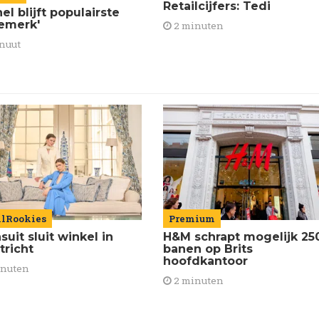
Retailcijfers: Tedi
el blijft populairste
emerk'
2 minuten
nuut
ilRookies
Premium
uit sluit winkel in
H&M schrapt mogelijk 25
tricht
banen op Brits
hoofdkantoor
inuten
2 minuten