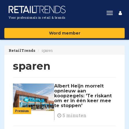
Toggle
Voor professionals in retail & brands
navigat
Word member
RetailTrends
sparen
sparen
Albert Heijn morrelt
opnieuw aan
koopzegels: 'Te riskant
om er in één keer mee
te stoppen'
Premium
5 minuten