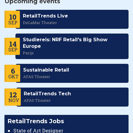
Upcoming events
10
RetailTrends Live
SEP
DeLaMar Theater
Studiereis: NRF Retail's Big Show
14
Europe
SEP
Parijs
6
Sustainable Retail
OKT
AFAS Theater
12
RetailTrends Tech
NOV
AFAS Theater
RetailTrends Jobs
State of Art Designer