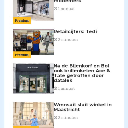
modemerk'
1 minuut
Premium
Retailcijfers: Tedi
2 minuten
Premium
Na de Bijenkorf en Bol
ook brillenketen Ace &
Tate getroffen door
datalek
1 minuut
Wmnsuit sluit winkel in
Maastricht
2 minuten