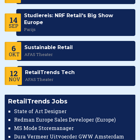
Studiereis: NRF Retail's Big Show
14
Europe
SEP
Parijs
6
Sustainable Retail
OKT
AFAS Theater
12
RetailTrends Tech
NOV
AFAS Theater
RetailTrends Jobs
State of Art Designer
Redman Europe Sales Developer (Europe)
MS Mode Storemanager
Dura Vermeer Uitvoerder GWW Amsterdam