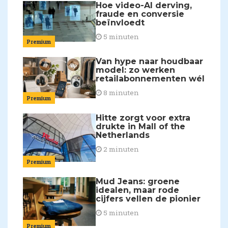
Hoe video-AI derving,
fraude en conversie
beïnvloedt
5 minuten
Premium
Van hype naar houdbaar
model: zo werken
retailabonnementen wél
8 minuten
Premium
Hitte zorgt voor extra
drukte in Mall of the
Netherlands
2 minuten
Premium
Mud Jeans: groene
idealen, maar rode
cijfers vellen de pionier
5 minuten
Premium