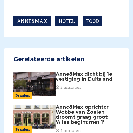
ANNE&MAX
HOTEL
FOOD
Gerelateerde artikelen
Anne&Max dicht bij 1e
vestiging in Duitsland
2 minuten
Premium
Anne&Max-oprichter
Wobbe van Zoelen
droomt graag groot:
'Alles begint met 1'
Premium
4 minuten