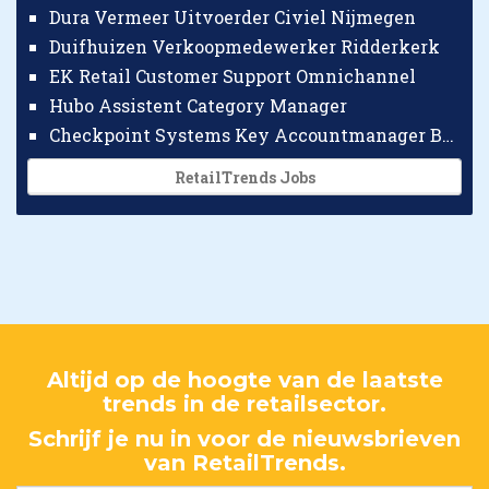
Dura Vermeer Uitvoerder Civiel Nijmegen
Duifhuizen Verkoopmedewerker Ridderkerk
EK Retail Customer Support Omnichannel
Hubo Assistent Category Manager
Checkpoint Systems Key Accountmanager Benelux
RetailTrends Jobs
Altijd op de hoogte van de laatste
trends in de retailsector.
Schrijf je nu in voor de nieuwsbrieven
van RetailTrends.