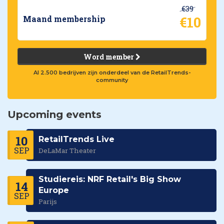
€39
€10
Maand membership
Word member
Al 2.500 bedrijven zijn onderdeel van de RetailTrends-
community
Upcoming events
10
RetailTrends Live
SEP
DeLaMar Theater
Studiereis: NRF Retail's Big Show
14
Europe
SEP
Parijs