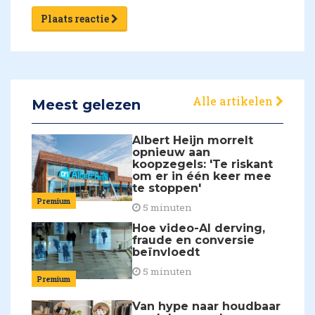
Plaats reactie
Alle artikelen
Meest gelezen
Albert Heijn morrelt
opnieuw aan
koopzegels: 'Te riskant
om er in één keer mee
te stoppen'
Premium
5 minuten
Hoe video-AI derving,
fraude en conversie
beïnvloedt
5 minuten
Premium
Van hype naar houdbaar