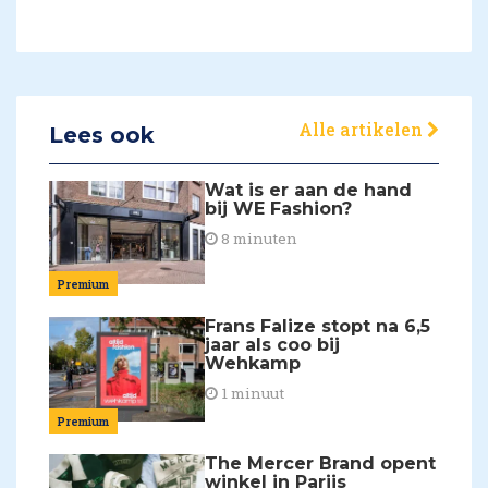
Alle artikelen
Lees ook
Wat is er aan de hand
bij WE Fashion?
8 minuten
Premium
Frans Falize stopt na 6,5
jaar als coo bij
Wehkamp
1 minuut
Premium
The Mercer Brand opent
winkel in Parijs