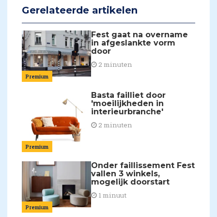
Gerelateerde artikelen
Fest gaat na overname
in afgeslankte vorm
door
2 minuten
Premium
Basta failliet door
'moeilijkheden in
interieurbranche'
2 minuten
Premium
Onder faillissement Fest
vallen 3 winkels,
mogelijk doorstart
1 minuut
Premium