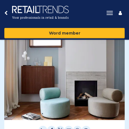
Toggle
Voor professionals in retail & brands
navigat
Word member