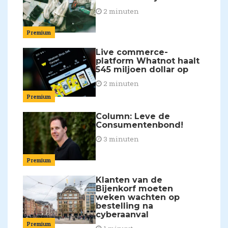
2 minuten
Premium
Live commerce-
platform Whatnot haalt
545 miljoen dollar op
2 minuten
Premium
Column: Leve de
Consumentenbond!
3 minuten
Premium
Klanten van de
Bijenkorf moeten
weken wachten op
bestelling na
cyberaanval
Premium