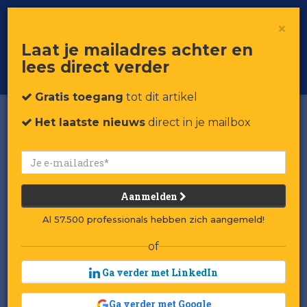
×
Toggle
Voor professionals in retail & brands
Laat je mailadres achter en
navigat
lees direct verder
Word member
Gratis toegang
tot dit artikel
Het laatste nieuws
direct in je mailbox
Aanmelden
Al 57.500 professionals hebben zich aangemeld!
of
Ga verder met LinkedIn
Ga verder met Google