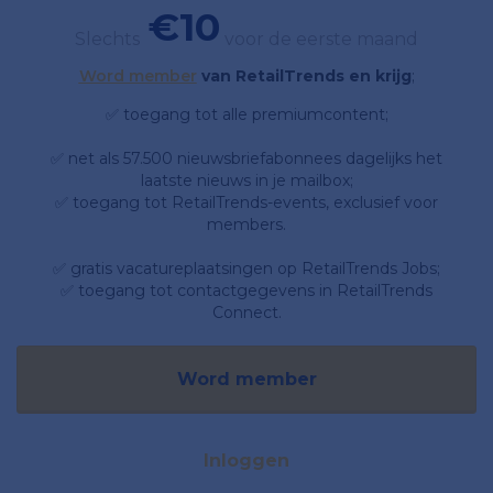
€10
Slechts
voor de eerste maand
Word member
van RetailTrends en krijg
;
✅ toegang tot alle premiumcontent;
✅ net als 57.500 nieuwsbriefabonnees dagelijks het
laatste nieuws in je mailbox;
✅ toegang tot RetailTrends-events, exclusief voor
members.
✅ gratis vacatureplaatsingen op RetailTrends Jobs;
✅ toegang tot contactgegevens in RetailTrends
Connect.
Word member
Inloggen