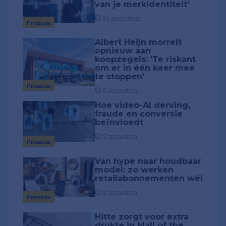
van je merkidentiteit'
16 minuten
Premium
Albert Heijn morrelt
opnieuw aan
koopzegels: 'Te riskant
om er in één keer mee
te stoppen'
Premium
5 minuten
Hoe video-AI derving,
fraude en conversie
beïnvloedt
5 minuten
Premium
Van hype naar houdbaar
model: zo werken
retailabonnementen wél
8 minuten
Premium
Hitte zorgt voor extra
drukte in Mall of the