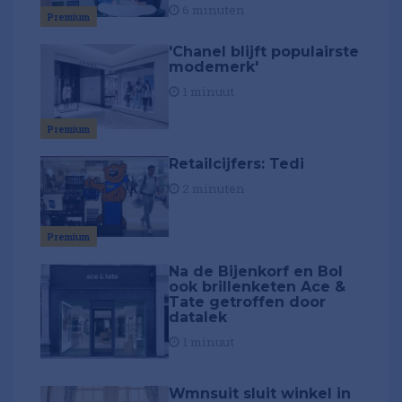
6 minuten
Premium
'Chanel blijft populairste
modemerk'
1 minuut
Premium
Retailcijfers: Tedi
2 minuten
Premium
Na de Bijenkorf en Bol
ook brillenketen Ace &
Tate getroffen door
datalek
1 minuut
Wmnsuit sluit winkel in