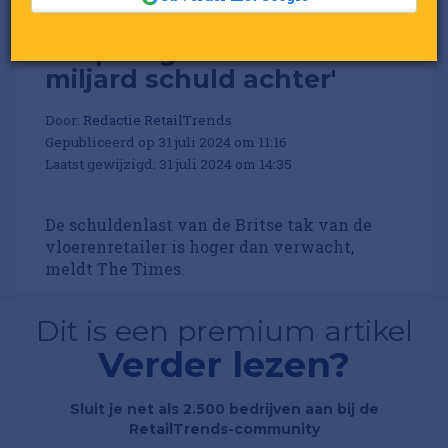
'Carpetright VK laat kwart
miljard schuld achter'
Door:
Redactie RetailTrends
Gepubliceerd op 31 juli 2024 om 11:16
Laatst gewijzigd: 31 juli 2024 om 14:35
De schuldenlast van de Britse tak van de
vloerenretailer is hoger dan verwacht,
meldt The Times.
Dit is een premium artikel
Verder lezen?
Sluit je net als 2.500 bedrijven aan bij de
RetailTrends-community