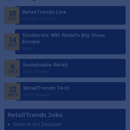
10
RetailTrends Live
SEP
DeLaMar Theater
Studiereis: NRF Retail's Big Show
14
Europe
SEP
Parijs
6
Sustainable Retail
OKT
AFAS Theater
12
RetailTrends Tech
NOV
AFAS Theater
RetailTrends Jobs
State of Art Designer