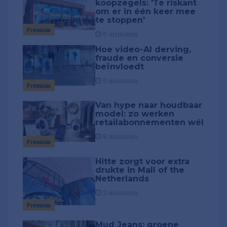
koopzegels: 'Te riskant
om er in één keer mee
te stoppen'
Premium
5 minuten
Hoe video-AI derving,
fraude en conversie
beïnvloedt
5 minuten
Premium
Van hype naar houdbaar
model: zo werken
retailabonnementen wél
8 minuten
Premium
Hitte zorgt voor extra
drukte in Mall of the
Netherlands
2 minuten
Premium
Mud Jeans: groene