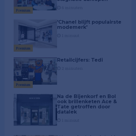
6 minuten
Premium
'Chanel blijft populairste
modemerk'
1 minuut
Premium
Retailcijfers: Tedi
2 minuten
Premium
Na de Bijenkorf en Bol
ook brillenketen Ace &
Tate getroffen door
datalek
1 minuut