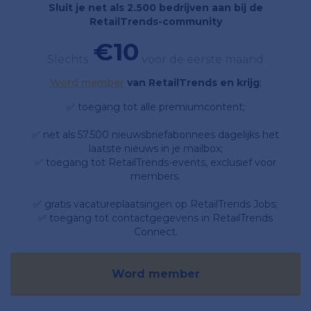
Sluit je net als 2.500 bedrijven aan bij de
RetailTrends-community
€10
Slechts
voor de eerste maand
Word member
van RetailTrends en krijg
;
✅ toegang tot alle premiumcontent;
✅ net als 57.500 nieuwsbriefabonnees dagelijks het
laatste nieuws in je mailbox;
✅ toegang tot RetailTrends-events, exclusief voor
members.
✅ gratis vacatureplaatsingen op RetailTrends Jobs;
✅ toegang tot contactgegevens in RetailTrends
Connect.
Word member