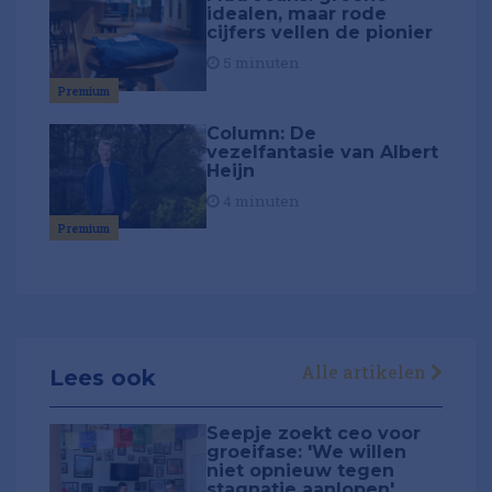
idealen, maar rode
cijfers vellen de pionier
5 minuten
Premium
Column: De
vezelfantasie van Albert
Heijn
4 minuten
Premium
Alle artikelen
Lees ook
Seepje zoekt ceo voor
groeifase: 'We willen
niet opnieuw tegen
stagnatie aanlopen'