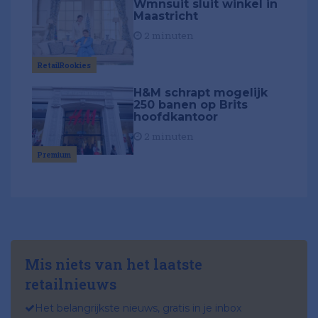
Wmnsuit sluit winkel in
Maastricht
2 minuten
RetailRookies
H&M schrapt mogelijk
250 banen op Brits
hoofdkantoor
2 minuten
Premium
Mis niets van het laatste
retailnieuws
Het belangrijkste nieuws, gratis in je inbox