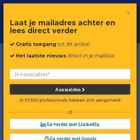
×
Toggle
Voor professionals in retail & brands
Laat je mailadres achter en
navigat
lees direct verder
Word member
Gratis toegang
tot dit artikel
Het laatste nieuws
direct in je mailbox
Aanmelden
Al 57.500 professionals hebben zich aangemeld!
of
Ga verder met LinkedIn
Ga verder met Google