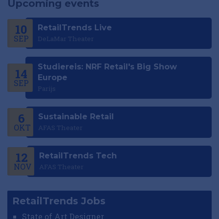
Upcoming events
10
RetailTrends Live
SEP
DeLaMar Theater
Studiereis: NRF Retail's Big Show
14
Europe
SEP
Parijs
6
Sustainable Retail
OKT
AFAS Theater
12
RetailTrends Tech
NOV
AFAS Theater
RetailTrends Jobs
State of Art Designer