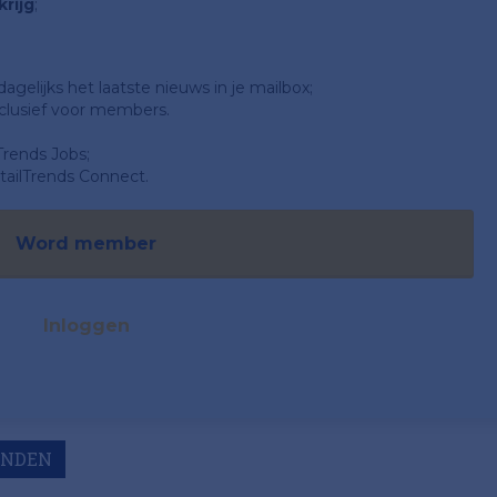
rijg
;
gelijks het laatste nieuws in je mailbox;
clusief voor members.
Trends Jobs;
ailTrends Connect.
Word member
Inloggen
ONDEN