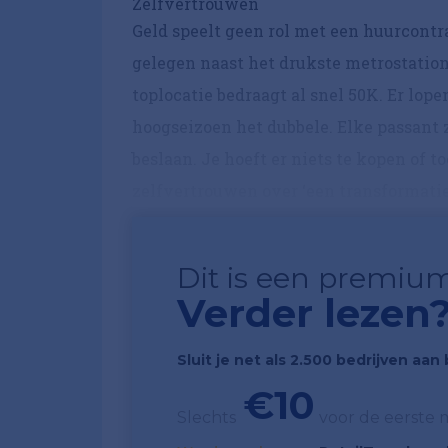
Zelfvertrouwen
Geld speelt geen rol met een huurcontrac
gelegen naast het drukste metrostatio
toplocatie bedraagt al snel 50K. Er lop
hoogseizoen het dubbele. Elke passant 
beslaan. Je hoeft er niets te kopen of 
zelfvertrouwen over ‘een transformatie
Dit is een premium
Verder lezen
Sluit je net als 2.500 bedrijven aa
€10
Slechts
voor de eerste