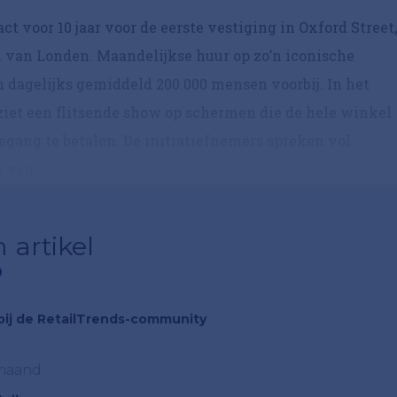
t voor 10 jaar voor de eerste vestiging in Oxford Street,
n van Londen. Maandelijkse huur op zo’n iconische
en dagelijks gemiddeld 200.000 mensen voorbij. In het
ziet een flitsende show op schermen die de hele winkel
toegang te betalen. De initiatiefnemers spreken vol
 van...
 artikel
?
n bij de RetailTrends-community
 maand