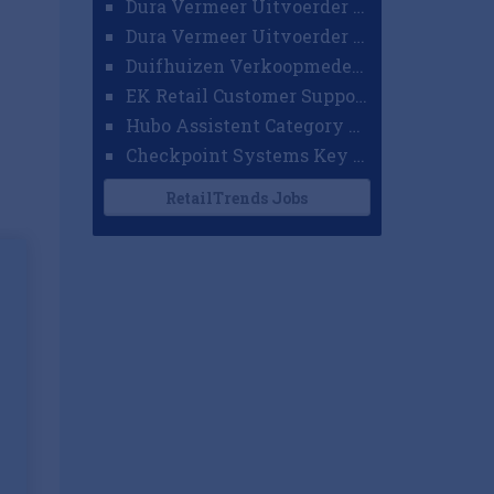
Dura Vermeer Uitvoerder GWW Amsterdam
Dura Vermeer Uitvoerder Civiel Nijmegen
Duifhuizen Verkoopmedewerker Ridderkerk
EK Retail Customer Support Omnichannel
Hubo Assistent Category Manager
Checkpoint Systems Key Accountmanager Benelux
RetailTrends Jobs