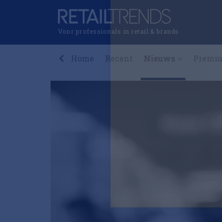
Voor professionals in retail & brands
Home
Recent
Nieuws
Premi