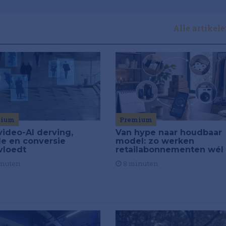
Alle artikel
Premium
mium
Van hype naar houdbaar
video-AI derving,
model: zo werken
de en conversie
retailabonnementen wél
vloedt
8 minuten
inuten