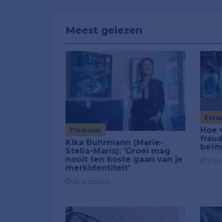
Meest gelezen
Pre
Premium
Hoe 
frau
Kika Buhrmann (Marie-
beïn
Stella-Maris): 'Groei mag
nooit ten koste gaan van je
5 m
merkidentiteit'
16 minuten