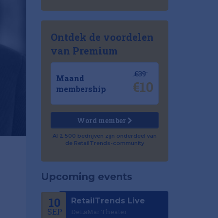
Ontdek de voordelen
van Premium
€39
Maand
€10
membership
Word member
Al 2.500 bedrijven zijn onderdeel van
de RetailTrends-community
Upcoming events
10
RetailTrends Live
SEP
DeLaMar Theater