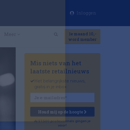
Inloggen
×
Meer
1e maand 10,-
Search
word member
Mis niets van het
laatste retailnieuws
Het belangrijkste nieuws,
gratis in je inbox
Houd mij op de hoogte
Al 57.500 professionals gingen je
voor!