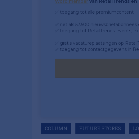
Word member
van RetailTrends en k
✅ toegang tot alle premiumcontent;
✅ net als 57.500 nieuwsbriefabonnees da
✅ toegang tot RetailTrends-events, ex
✅ gratis vacatureplaatsingen op Retail
✅ toegang tot contactgegevens in Ret
COLUMN
FUTURE STORES
L