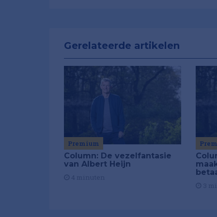
Gerelateerde artikelen
Premium
Pre
Column: De vezelfantasie
Colu
van Albert Heijn
maak
beta
4 minuten
3 m