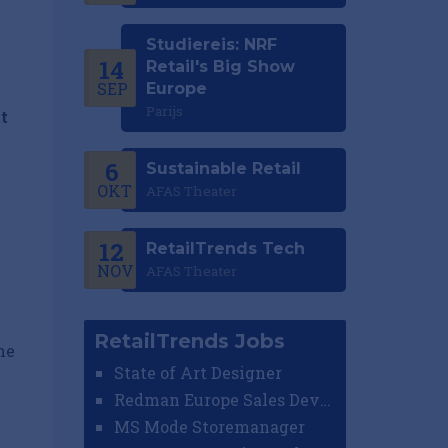
Studiereis: NRF
14
Retail's Big Show
SEP
Europe
Parijs
t
6
Sustainable Retail
OKT
AFAS Theater
12
RetailTrends Tech
NOV
AFAS Theater
RetailTrends Jobs
he
State of Art Designer
Redman Europe Sales Developer (Europe)
MS Mode Storemanager