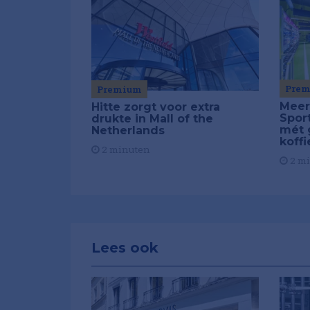
Pre
Premium
Meer
Hitte zorgt voor extra
Spor
drukte in Mall of the
mét 
Netherlands
koffi
2 minuten
2 m
Lees ook