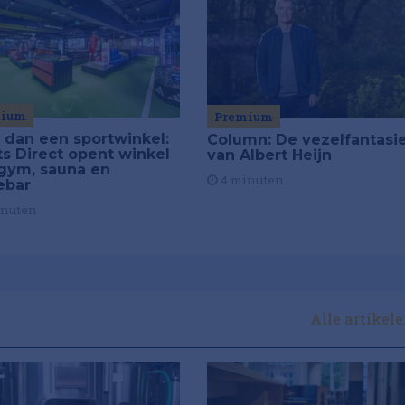
mium
Premium
 dan een sportwinkel:
Column: De vezelfantasi
ts Direct opent winkel
van Albert Heijn
gym, sauna en
4 minuten
ebar
inuten
Alle artikel