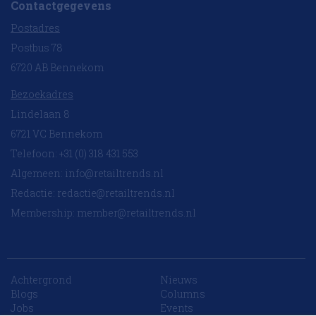
Contactgegevens
Postadres
Postbus 78
6720 AB Bennekom
Bezoekadres
Lindelaan 8
6721 VC Bennekom
Telefoon: +31 (0) 318 431 553
Algemeen:
info@retailtrends.nl
Redactie:
redactie@retailtrends.nl
Membership:
member@retailtrends.nl
Achtergrond
Nieuws
10 collega’s
Blogs
Columns
Jobs
Events