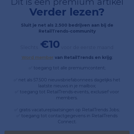
Dit is een premium artikel
Verder lezen?
Sluit je net als 2.500 bedrijven aan bij de
RetailTrends-community
€10
Slechts
voor de eerste maand
Word member
van RetailTrends en krijg
;
✅ toegang tot alle premiumcontent;
✅ net als 57.500 nieuwsbriefabonnees dagelijks het
laatste nieuws in je mailbox;
✅ toegang tot RetailTrends-events, exclusief voor
members.
✅ gratis vacatureplaatsingen op RetailTrends Jobs;
✅ toegang tot contactgegevens in RetailTrends
Connect.