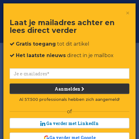
×
Toggle
Voor professionals in retail & brands
Laat je mailadres achter en
navigat
lees direct verder
Word member
Gratis toegang
tot dit artikel
Het laatste nieuws
direct in je mailbox
Aanmelden
Al 57.500 professionals hebben zich aangemeld!
of
Ga verder met LinkedIn
Ga verder met Google