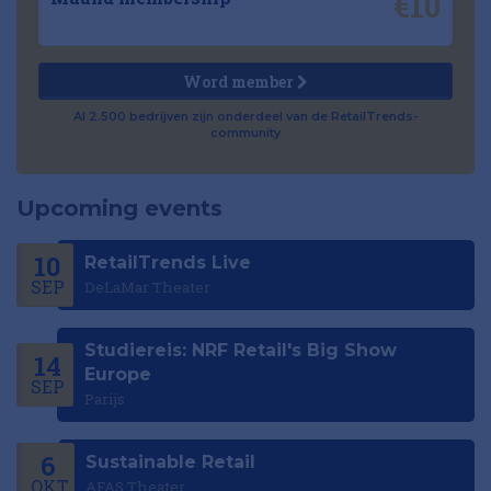
€10
Word member
Al 2.500 bedrijven zijn onderdeel van de RetailTrends-
community
Upcoming events
10
RetailTrends Live
SEP
DeLaMar Theater
Studiereis: NRF Retail's Big Show
14
Europe
SEP
Parijs
6
Sustainable Retail
OKT
AFAS Theater