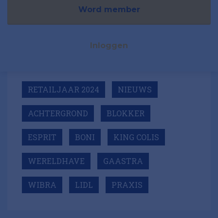
Word member
Inloggen
RETAILJAAR 2024
NIEUWS
ACHTERGROND
BLOKKER
ESPRIT
BONI
KING COLIS
WERELDHAVE
GAASTRA
WIBRA
LIDL
PRAXIS