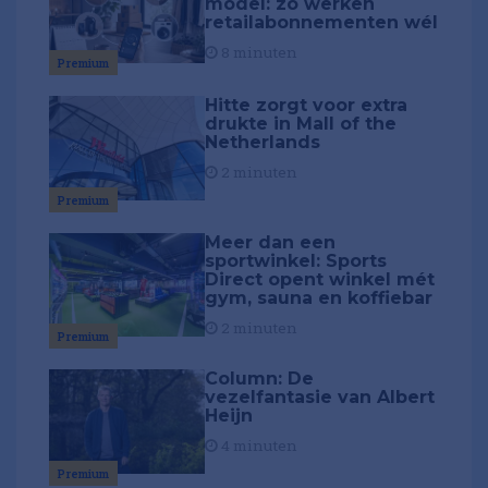
model: zo werken
retailabonnementen wél
8 minuten
Premium
Hitte zorgt voor extra
drukte in Mall of the
Netherlands
2 minuten
Premium
Meer dan een
sportwinkel: Sports
Direct opent winkel mét
gym, sauna en koffiebar
2 minuten
Premium
Column: De
vezelfantasie van Albert
Heijn
4 minuten
Premium