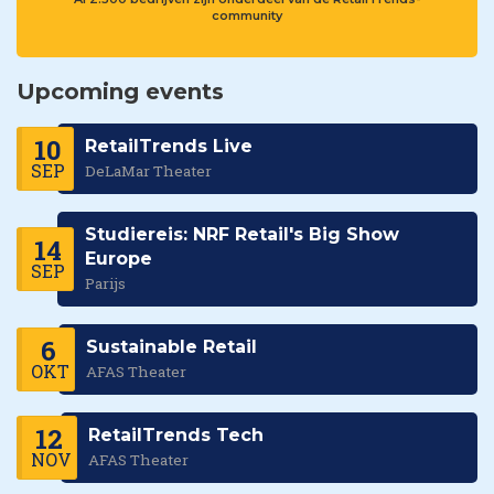
community
Upcoming events
10
RetailTrends Live
SEP
DeLaMar Theater
Studiereis: NRF Retail's Big Show
14
Europe
SEP
Parijs
6
Sustainable Retail
OKT
AFAS Theater
12
RetailTrends Tech
NOV
AFAS Theater