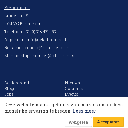
Bezoekadres
Lindelaan 8
6721 VC Bennekom
Telefoon: +31 (0) 318 431 553
Algemeen:
info@retailtrends.nl
Redactie:
redactie@retailtrends.nl
Membership:
member@retailtrends.nl
Achtergrond
Nieuws
10 collega’s
Blogs
Columns
Jobs
Events
Contact
Word member
Deze website maakt gebruik van cookies om de best
Archief
Sitemap
Korting op events
mogelijke ervaring te bieden.
Lees meer
Accepteren
Weigeren
Website is powered by