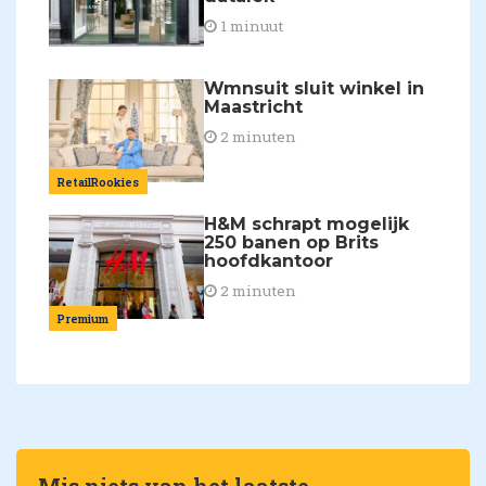
1 minuut
Wmnsuit sluit winkel in
Maastricht
2 minuten
RetailRookies
H&M schrapt mogelijk
250 banen op Brits
hoofdkantoor
2 minuten
Premium
Mis niets van het laatste