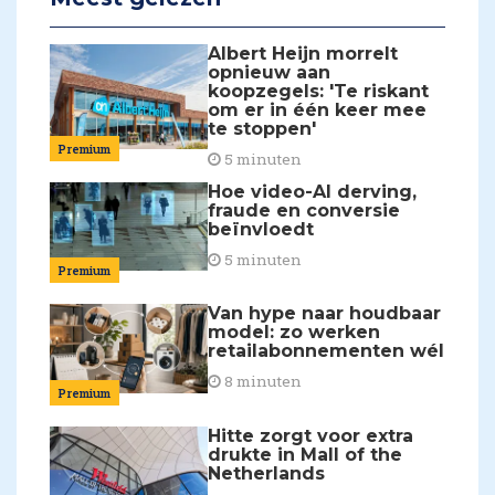
Albert Heijn morrelt
opnieuw aan
koopzegels: 'Te riskant
om er in één keer mee
te stoppen'
Premium
5 minuten
Hoe video-AI derving,
fraude en conversie
beïnvloedt
5 minuten
Premium
Van hype naar houdbaar
model: zo werken
retailabonnementen wél
8 minuten
Premium
Hitte zorgt voor extra
drukte in Mall of the
Netherlands