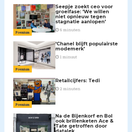
Seepje zoekt ceo voor
groeifase: 'We willen
niet opnieuw tegen
stagnatie aanlopen'
6 minuten
Premium
'Chanel blijft populairste
modemerk'
1 minuut
Premium
Retailcijfers: Tedi
2 minuten
Premium
Na de Bijenkorf en Bol
ook brillenketen Ace &
Tate getroffen door
datalek