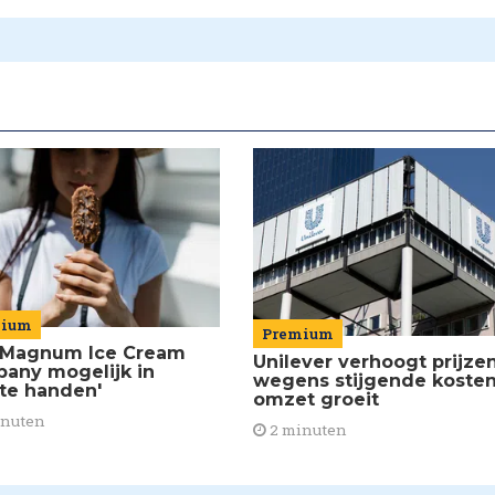
mium
Premium
 Magnum Ice Cream
Unilever verhoogt prijze
any mogelijk in
wegens stijgende kosten
ate handen'
omzet groeit
inuten
2 minuten