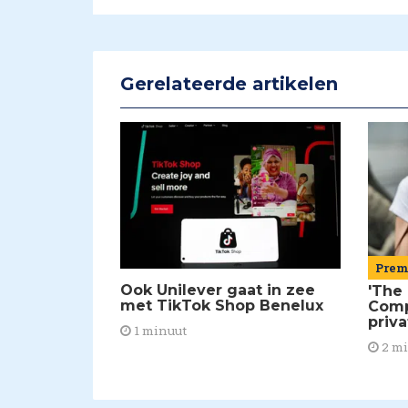
Gerelateerde artikelen
Pre
Ook Unilever gaat in zee
'The
met TikTok Shop Benelux
Comp
priv
1 minuut
2 m