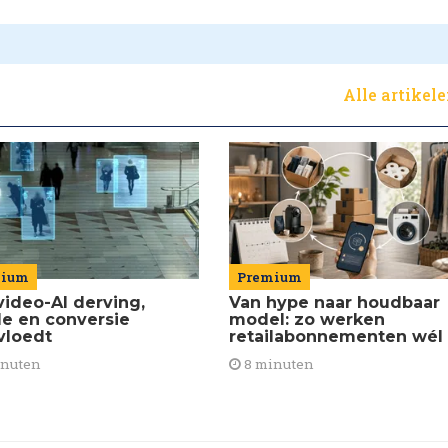
Alle artikel
Premium
mium
Van hype naar houdbaar
video-AI derving,
model: zo werken
de en conversie
retailabonnementen wél
vloedt
8 minuten
inuten