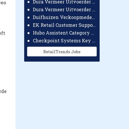
Dura Vermeer Uitvoerder GWW Amsterdam
ceo
Dura Vermeer Uitvoerder Civiel Nijmegen
Duifhuizen Verkoopmedewerker Ridderkerk
EK Retail Customer Support Omnichannel
Hubo Assistent Category Manager
eft
Checkpoint Systems Key Accountmanager Benelux
RetailTrends Jobs
rde