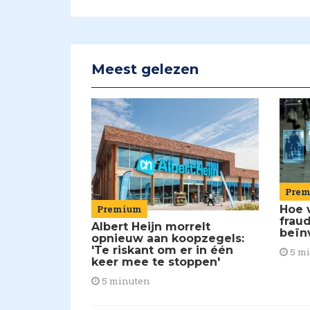
Meest gelezen
Pre
Premium
Hoe 
frau
Albert Heijn morrelt
beïn
opnieuw aan koopzegels:
'Te riskant om er in één
5 m
keer mee te stoppen'
5 minuten