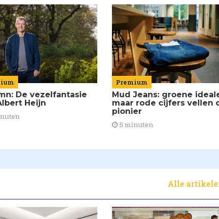
mium
Premium
mn: De vezelfantasie
Mud Jeans: groene ideal
lbert Heijn
maar rode cijfers vellen 
pionier
inuten
5 minuten
Alle artikel