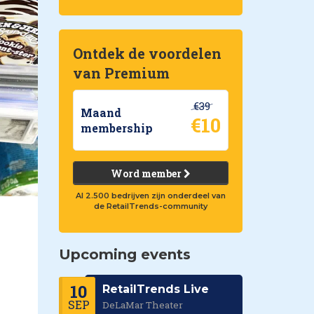
Ontdek de voordelen
van Premium
€39
Maand
€10
membership
Word member
Al 2.500 bedrijven zijn onderdeel van
de RetailTrends-community
Upcoming events
10
RetailTrends Live
SEP
DeLaMar Theater