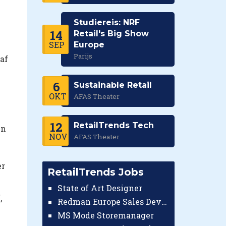
Studiereis: NRF
14
Retail's Big Show
SEP
Europe
Parijs
af
6
Sustainable Retail
OKT
AFAS Theater
12
RetailTrends Tech
in
NOV
AFAS Theater
r
RetailTrends Jobs
State of Art Designer
,
Redman Europe Sales Developer (Europe)
MS Mode Storemanager