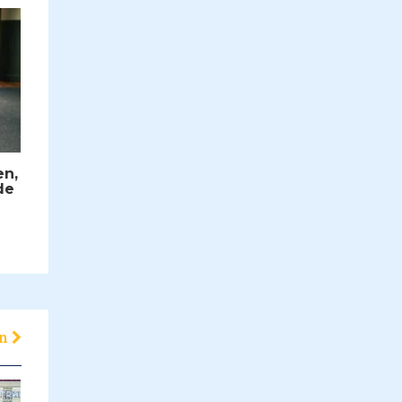
en,
de
en