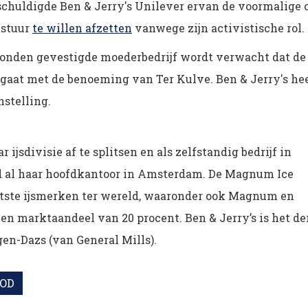
eschuldigde Ben & Jerry's Unilever ervan de voormalige 
estuur
te willen afzetten
vanwege zijn activistische rol.
Londen gevestigde moederbedrijf wordt verwacht dat de
aat met de benoeming van Ter Kulve. Ben & Jerry's he
nstelling.
ijsdivisie af te splitsen en als zelfstandig bedrijf in
had al haar hoofdkantoor in Amsterdam. De Magnum Ice
tste ijsmerken ter wereld, waaronder ook Magnum en
een marktaandeel van 20 procent. Ben & Jerry’s is het de
en-Dazs (van General Mills).
OD