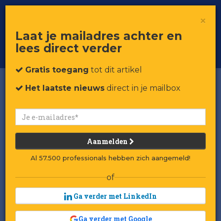
×
Toggle
Voor professionals in retail & brands
Laat je mailadres achter en
navigat
lees direct verder
Word member
Gratis toegang
tot dit artikel
Het laatste nieuws
direct in je mailbox
Aanmelden
Al 57.500 professionals hebben zich aangemeld!
of
Ga verder met LinkedIn
Ga verder met Google