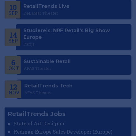
10
RetailTrends Live
SEP
DeLaMar Theater
Studiereis: NRF Retail's Big Show
14
Europe
SEP
Parijs
6
Sustainable Retail
OKT
AFAS Theater
12
RetailTrends Tech
NOV
AFAS Theater
RetailTrends Jobs
State of Art Designer
Redman Europe Sales Developer (Europe)