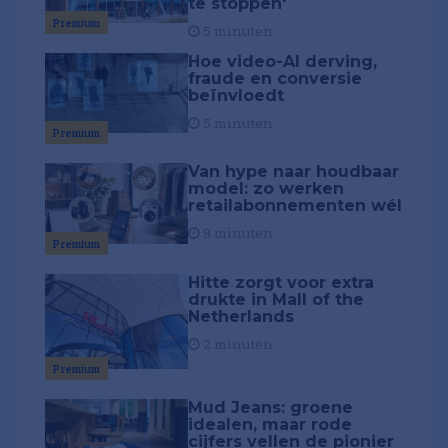
te stoppen'
Premium
5 minuten
Hoe video-AI derving,
fraude en conversie
beïnvloedt
5 minuten
Premium
Van hype naar houdbaar
model: zo werken
retailabonnementen wél
8 minuten
Premium
Hitte zorgt voor extra
drukte in Mall of the
Netherlands
2 minuten
Premium
Mud Jeans: groene
idealen, maar rode
cijfers vellen de pionier