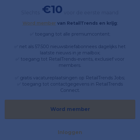
€10
Slechts
voor de eerste maand
Word member
van RetailTrends en krijg
;
✅ toegang tot alle premiumcontent;
✅ net als 57.500 nieuwsbriefabonnees dagelijks het
laatste nieuws in je mailbox;
✅ toegang tot RetailTrends-events, exclusief voor
members.
✅ gratis vacatureplaatsingen op RetailTrends Jobs;
✅ toegang tot contactgegevens in RetailTrends
Connect.
Word member
Inloggen