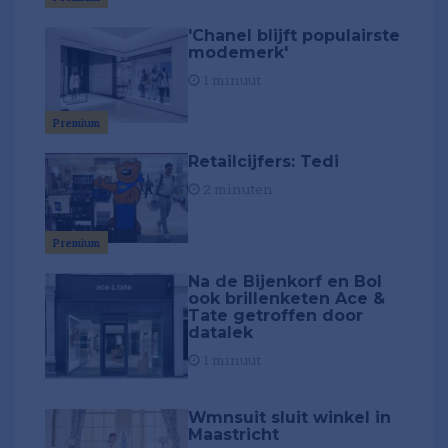
'Chanel blijft populairste
modemerk'
1 minuut
Premium
Retailcijfers: Tedi
2 minuten
Premium
Na de Bijenkorf en Bol
ook brillenketen Ace &
Tate getroffen door
datalek
1 minuut
Wmnsuit sluit winkel in
Maastricht