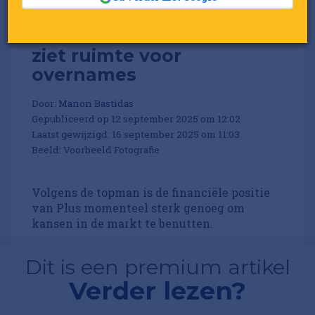
Plus-ceo Aart van Haren
ziet ruimte voor
overnames
Door:
Manon Bastidas
Gepubliceerd op 12 september 2025 om 12:02
Laatst gewijzigd: 16 september 2025 om 11:03
Beeld: Voorbeeld Fotografie
Volgens de topman is de financiële positie
van Plus momenteel sterk genoeg om
kansen in de markt te benutten.
Dit is een premium artikel
Verder lezen?