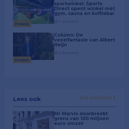
sportwinkel: Sports
Direct opent winkel mét
gym, sauna en koffiebar
2 minuten
Premium
Column: De
vezelfantasie van Albert
Heijn
4 minuten
Premium
Alle artikelen
Lees ook
Mr Marvis doorbreekt
grens van 100 miljoen
euro omzet