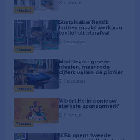
1 minuut
Premium
Sustainable Retail:
Inditex maakt werk van
textiel uit bierafval
3 minuten
Premium
Mud Jeans: groene
idealen, maar rode
cijfers vellen de pionier
5 minuten
Premium
'Albert Heijn opnieuw
sterkste sponsormerk'
1 minuut
Premium
IKEA opent tweede