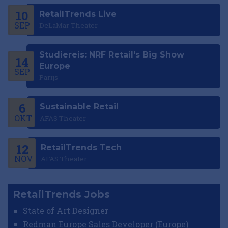
10
RetailTrends Live
SEP
DeLaMar Theater
Studiereis: NRF Retail's Big Show
14
Europe
SEP
Parijs
6
Sustainable Retail
OKT
AFAS Theater
12
RetailTrends Tech
NOV
AFAS Theater
RetailTrends Jobs
State of Art Designer
Redman Europe Sales Developer (Europe)