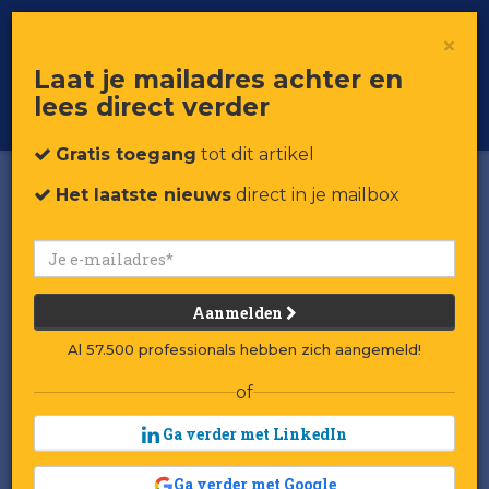
×
Toggle
Voor professionals in retail & brands
Laat je mailadres achter en
navigat
lees direct verder
Word member
Gratis toegang
tot dit artikel
Het laatste nieuws
direct in je mailbox
Aanmelden
Al 57.500 professionals hebben zich aangemeld!
of
Ga verder met LinkedIn
Ga verder met Google