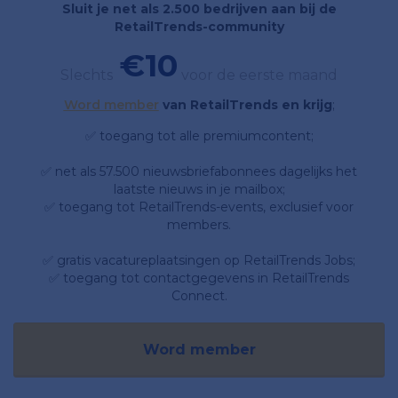
Sluit je net als 2.500 bedrijven aan bij de
RetailTrends-community
€10
Slechts
voor de eerste maand
Word member
van RetailTrends en krijg
;
✅ toegang tot alle premiumcontent;
✅ net als 57.500 nieuwsbriefabonnees dagelijks het
laatste nieuws in je mailbox;
✅ toegang tot RetailTrends-events, exclusief voor
members.
✅ gratis vacatureplaatsingen op RetailTrends Jobs;
✅ toegang tot contactgegevens in RetailTrends
Connect.
Word member