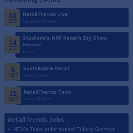
10
RetailTrends Live
SEP
DeLaMar Theater
Studiereis: NRF Retail's Big Show
14
Europe
SEP
Parijs
6
Sustainable Retail
OKT
AFAS Theater
12
RetailTrends Tech
NOV
AFAS Theater
RetailTrends Jobs
HEMA Teamleider winkel Tilburg Centrum