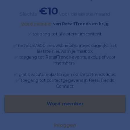
€10
Slechts
voor de eerste maand
Word member
van RetailTrends en krijg
;
✅ toegang tot alle premiumcontent;
✅ net als 57.500 nieuwsbriefabonnees dagelijks het
laatste nieuws in je mailbox;
✅ toegang tot RetailTrends-events, exclusief voor
members.
✅ gratis vacatureplaatsingen op RetailTrends Jobs;
✅ toegang tot contactgegevens in RetailTrends
Connect.
Word member
Inloggen