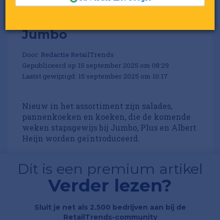
Oma's Soep breidt aanbod
uit, nu ook verkrijgbaar bij
Jumbo
Door:
Redactie RetailTrends
Gepubliceerd op 15 september 2025 om 08:29
Laatst gewijzigd: 15 september 2025 om 10:17
Nieuw in het assortiment zijn salades,
pannenkoeken en koeken, die de komende
weken stapsgewijs bij Jumbo, Plus en Albert
Heijn worden geïntroduceerd.
Dit is een premium artikel
Verder lezen?
Sluit je net als 2.500 bedrijven aan bij de
RetailTrends-community