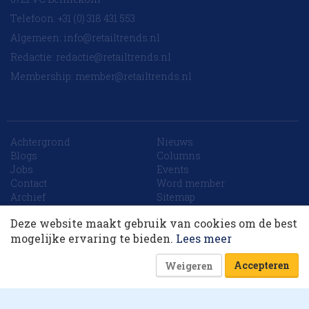
Telefoon: +31 (0) 318 431 553
Algemeen:
info@retailtrends.nl
Redactie:
redactie@retailtrends.nl
Membership:
member@retailtrends.nl
Achtergrond
Nieuws
Blogs
Columns
Jobs
Events
10 collega’s
Contact
Word member
Archief
Sitemap
Deze website maakt gebruik van cookies om de best
Korting op events
mogelijke ervaring te bieden.
Lees meer
Website is powered by
Accepteren
Weigeren