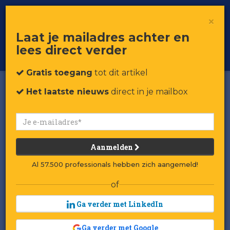
×
Toggle
Voor professionals in retail & brands
Laat je mailadres achter en
navigat
lees direct verder
Word member
Gratis toegang
tot dit artikel
Het laatste nieuws
direct in je mailbox
Aanmelden
Al 57.500 professionals hebben zich aangemeld!
of
Ga verder met LinkedIn
Ga verder met Google