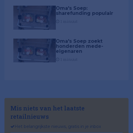
Oma's Soep:
sharefunding populair
1 minuut
Oma's Soep zoekt
honderden mede-
eigenaren
1 minuut
Mis niets van het laatste
retailnieuws
Het belangrijkste nieuws, gratis in je inbox