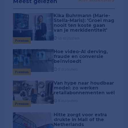
Meest gelezen
Kika Buhrmann (Marie-
Stella-Maris): 'Groei mag
nooit ten koste gaan
van je merkidentiteit'
16 minuten
Premium
Hoe video-AI derving,
fraude en conversie
beïnvloedt
5 minuten
Premium
Van hype naar houdbaar
model: zo werken
retailabonnementen wél
8 minuten
Premium
Hitte zorgt voor extra
drukte in Mall of the
Netherlands