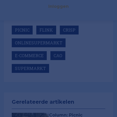
Inloggen
PICNIC
FLINK
CRISP
ONLINESUPERMARKT
E-COMMERCE
CAO
SUPERMARKT
Gerelateerde artikelen
Column: Picnic