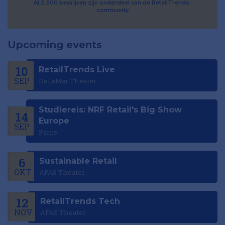
Al 2.500 bedrijven zijn onderdeel van de RetailTrends-
community
Upcoming events
10
RetailTrends Live
SEP
DeLaMar Theater
Studiereis: NRF Retail's Big Show
14
Europe
SEP
Parijs
6
Sustainable Retail
OKT
AFAS Theater
12
RetailTrends Tech
NOV
AFAS Theater