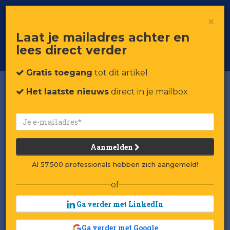
×
Toggle
Voor professionals in retail & brands
Laat je mailadres achter en
navigat
lees direct verder
Word member
Gratis toegang
tot dit artikel
Het laatste nieuws
direct in je mailbox
Aanmelden
Al 57.500 professionals hebben zich aangemeld!
of
Ga verder met LinkedIn
Ga verder met Google