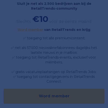
Sluit je net als 2.500 bedrijven aan bij de
RetailTrends-community
€10
Slechts
voor de eerste maand
Word member
van RetailTrends en krijg
;
✅ toegang tot alle premiumcontent;
✅ net als 57.500 nieuwsbriefabonnees dagelijks het
laatste nieuws in je mailbox;
✅ toegang tot RetailTrends-events, exclusief voor
members.
✅ gratis vacatureplaatsingen op RetailTrends Jobs;
✅ toegang tot contactgegevens in RetailTrends
Connect.
Word member