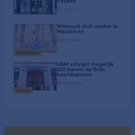
datalek
1 minuut
Wmnsuit sluit winkel in
Maastricht
2 minuten
RetailRookies
H&M schrapt mogelijk
250 banen op Brits
hoofdkantoor
2 minuten
Premium