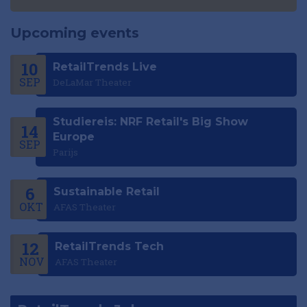
Upcoming events
10
RetailTrends Live
SEP
DeLaMar Theater
Studiereis: NRF Retail's Big Show
14
Europe
SEP
Parijs
6
Sustainable Retail
OKT
AFAS Theater
12
RetailTrends Tech
NOV
AFAS Theater