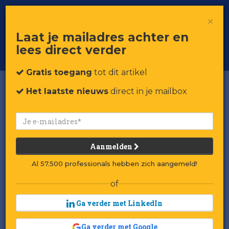
×
Toggle
Voor professionals in retail & brands
Laat je mailadres achter en
navigat
lees direct verder
Word member
Gratis toegang
tot dit artikel
Het laatste nieuws
direct in je mailbox
Aanmelden
Al 57.500 professionals hebben zich aangemeld!
of
Ga verder met LinkedIn
Ga verder met Google