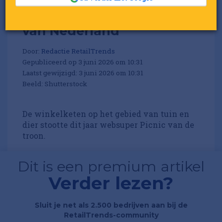
'Welkoop
klantvriendelijkste bedrijf
van Nederland'
Door:
Redactie RetailTrends
Gepubliceerd op 3 juni 2026 om 10:31
Laatst gewijzigd: 3 juni 2026 om 10:31
Beeld: Shutterstock
De winkelketen op het gebied van tuin en
dier stootte dit jaar websuper Picnic van de
troon.
Dit is een premium artikel
Verder lezen?
Sluit je net als 2.500 bedrijven aan bij de
RetailTrends-community