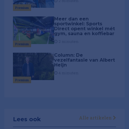
2 minuten
Premium
Meer dan een
sportwinkel: Sports
Direct opent winkel mét
gym, sauna en koffiebar
2 minuten
Premium
Column: De
vezelfantasie van Albert
Heijn
4 minuten
Premium
Alle artikelen
Lees ook