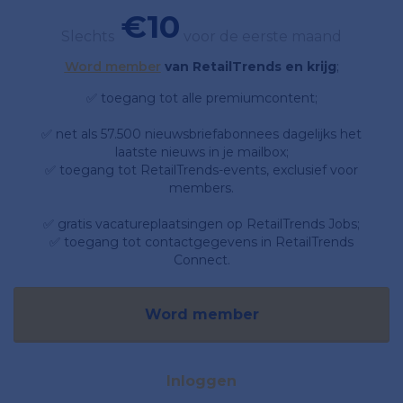
€10
Slechts
voor de eerste maand
Word member
van RetailTrends en krijg
;
✅ toegang tot alle premiumcontent;
✅ net als 57.500 nieuwsbriefabonnees dagelijks het
laatste nieuws in je mailbox;
✅ toegang tot RetailTrends-events, exclusief voor
members.
✅ gratis vacatureplaatsingen op RetailTrends Jobs;
✅ toegang tot contactgegevens in RetailTrends
Connect.
Word member
Inloggen