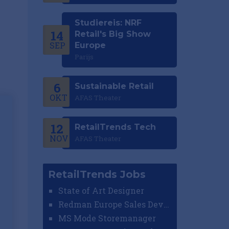
Studiereis: NRF
14
Retail's Big Show
SEP
Europe
Parijs
6
Sustainable Retail
OKT
AFAS Theater
12
RetailTrends Tech
NOV
AFAS Theater
RetailTrends Jobs
State of Art Designer
Redman Europe Sales Developer (Europe)
MS Mode Storemanager