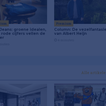
mium
Premium
Jeans: groene idealen,
Column: De vezelfantasi
 rode cijfers vellen de
van Albert Heijn
ier
4 minuten
inuten
Alle artikel