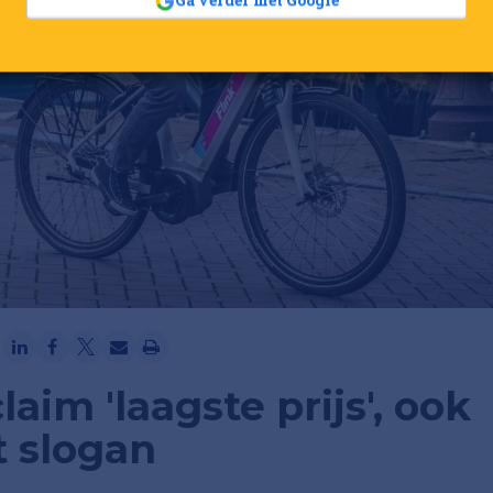
Ga verder met Google
laim 'laagste prijs', ook
t slogan