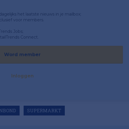
gelijks het laatste nieuws in je mailbox;
clusief voor members.
Trends Jobs;
ailTrends Connect.
Word member
Inloggen
NBOND
SUPERMARKT