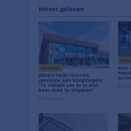
Meest gelezen
Pre
Premium
Hoe 
frau
Albert Heijn morrelt
beïn
opnieuw aan koopzegels:
'Te riskant om er in één
5 m
keer mee te stoppen'
5 minuten