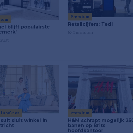
Premium
mium
Retailcijfers: Tedi
el blijft populairste
emerk'
2 minuten
nuut
ilRookies
Premium
uit sluit winkel in
H&M schrapt mogelijk 25
tricht
banen op Brits
hoofdkantoor