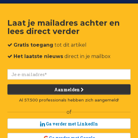
Laat je mailadres achter en
lees direct verder
um
Events
Connect
Jobs
Adverteren
Contact
Gratis toegang
tot dit artikel
Het laatste nieuws
direct in je mailbox
Aanmelden
Al 57.500 professionals hebben zich aangemeld!
of
Ga verder met LinkedIn