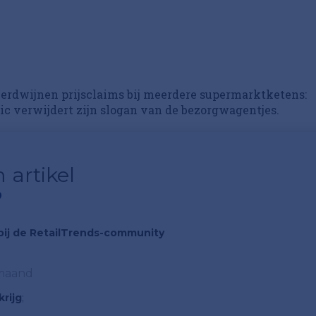
rdwijnen prijsclaims bij meerdere supermarktketens:
cnic verwijdert zijn slogan van de bezorgwagentjes.
 artikel
?
n bij de RetailTrends-community
 maand
rijg
;