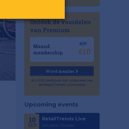
Ontdek de voordelen
van Premium
€39
Maand
€10
membership
Word member
Al 2.500 bedrijven zijn onderdeel van
de RetailTrends-community
Upcoming events
10
RetailTrends Live
SEP
DeLaMar Theater