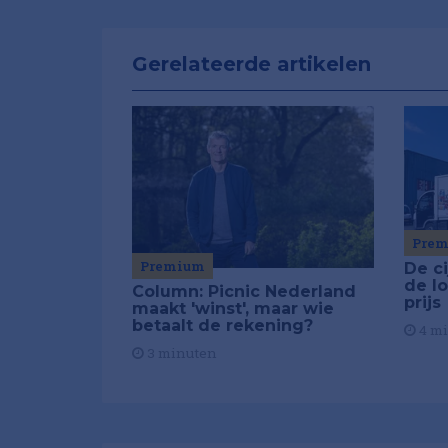
Gerelateerde artikelen
Pre
Premium
De ci
de lo
Column: Picnic Nederland
prijs
maakt 'winst', maar wie
betaalt de rekening?
4 m
3 minuten