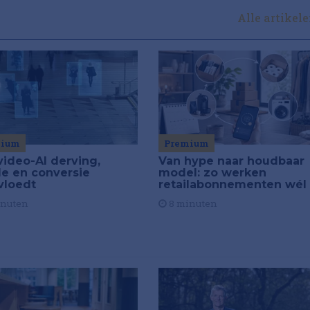
Alle artikel
Premium
mium
Van hype naar houdbaar
video-AI derving,
model: zo werken
de en conversie
retailabonnementen wél
vloedt
8 minuten
inuten