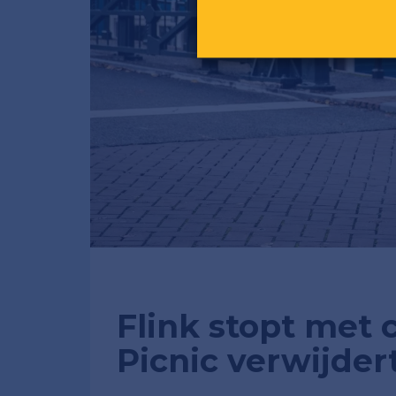
Flink stopt met c
Picnic verwijder