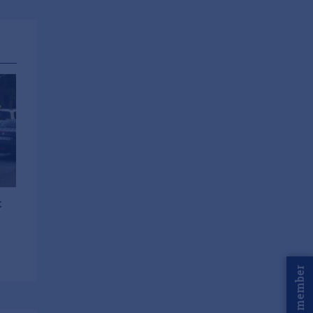
t
Word member