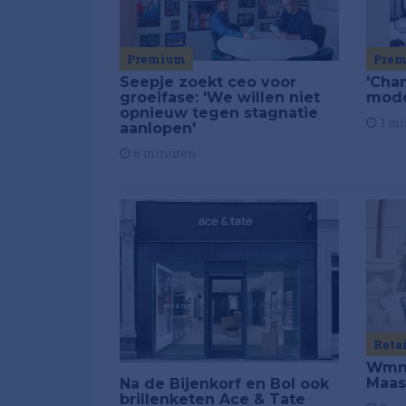
Premium
Pre
Seepje zoekt ceo voor
'Chan
groeifase: 'We willen niet
mod
opnieuw tegen stagnatie
1 mi
aanlopen'
6 minuten
Reta
Wmns
Maas
Na de Bijenkorf en Bol ook
brillenketen Ace & Tate