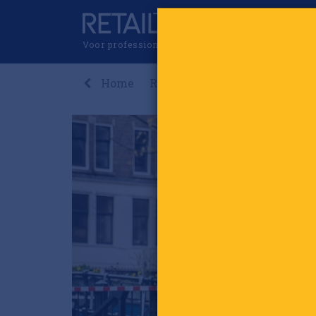
Voor professionals in retail & brands
Home
Recent
Nieuws
Premi