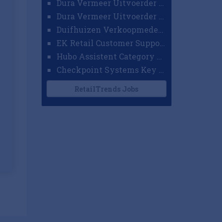
Dura Vermeer Uitvoerder GWW Amsterdam
Dura Vermeer Uitvoerder Civiel Nijmegen
Duifhuizen Verkoopmedewerker Ridderkerk
EK Retail Customer Support Omnichannel
Hubo Assistent Category Manager
Checkpoint Systems Key Accountmanager Benelux
RetailTrends Jobs