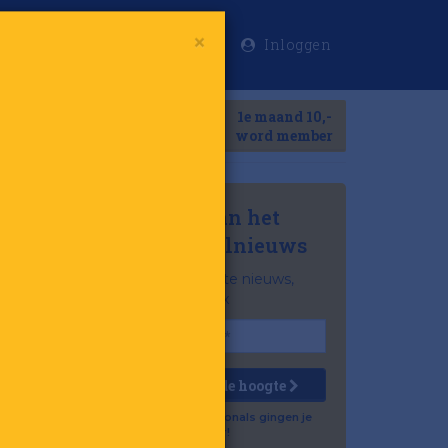
Inloggen
×
Meer
1e maand 10,-
Search
word member
Mis niets van het
laatste retailnieuws
Het belangrijkste nieuws,
gratis in je inbox
Houd mij op de hoogte
Al 57.500 professionals gingen je
voor!