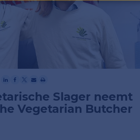
Ga verder met Google
tarische Slager neemt
 The Vegetarian Butcher