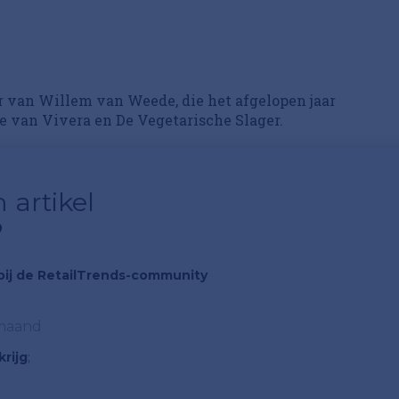
r van Willem van Weede, die het afgelopen jaar
e van Vivera en De Vegetarische Slager.
 artikel
?
n bij de RetailTrends-community
 maand
rijg
;