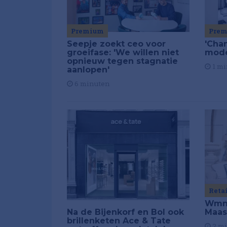
Premium
Pre
Seepje zoekt ceo voor
'Chan
groeifase: 'We willen niet
mod
opnieuw tegen stagnatie
1 mi
aanlopen'
6 minuten
Reta
Wmns
Maas
Na de Bijenkorf en Bol ook
brillenketen Ace & Tate
2 m