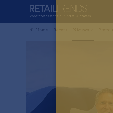
Voor professionals in retail & brands
Home
Recent
Nieuws
Premi