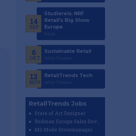
Studiereis: NRF
14
Retail's Big Show
SEP
Europe
Parijs
6
Sustainable Retail
OKT
AFAS Theater
12
RetailTrends Tech
NOV
AFAS Theater
RetailTrends Jobs
State of Art Designer
Redman Europe Sales Developer (Europe)
MS Mode Storemanager