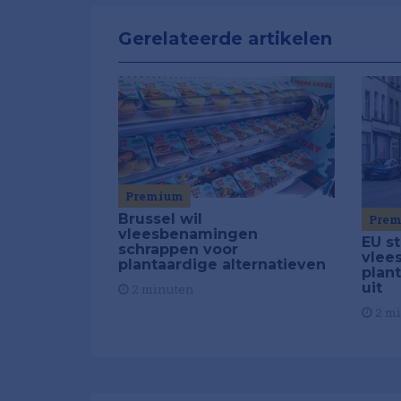
Gerelateerde artikelen
Premium
Brussel wil
Pre
vleesbenamingen
EU st
schrappen voor
vlee
plantaardige alternatieven
plan
uit
2 minuten
2 m