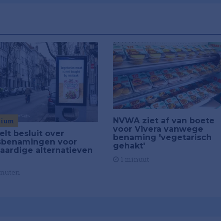
NVWA ziet af van boete
mium
voor Vivera vanwege
elt besluit over
benaming 'vegetarisch
sbenamingen voor
gehakt'
taardige alternatieven
1 minuut
inuten