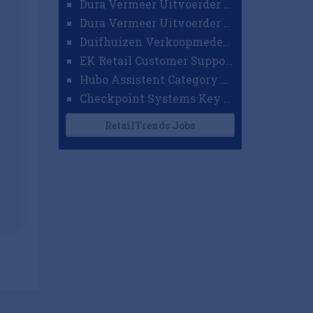
Dura Vermeer Uitvoerder GWW Amsterdam
Dura Vermeer Uitvoerder Civiel Nijmegen
Duifhuizen Verkoopmedewerker Ridderkerk
EK Retail Customer Support Omnichannel
Hubo Assistent Category Manager
Checkpoint Systems Key Accountmanager Benelux
RetailTrends Jobs