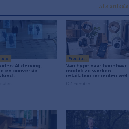
Alle artikel
Premium
mium
Van hype naar houdbaar
video-AI derving,
model: zo werken
de en conversie
retailabonnementen wél
vloedt
8 minuten
inuten