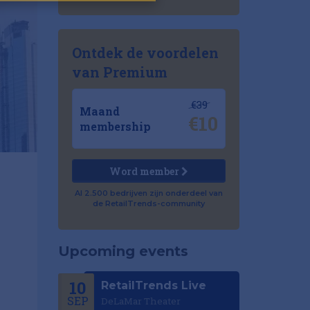
Ontdek de voordelen
van Premium
€39
Maand
€10
membership
Word member
Al 2.500 bedrijven zijn onderdeel van
de RetailTrends-community
Upcoming events
10
RetailTrends Live
SEP
DeLaMar Theater