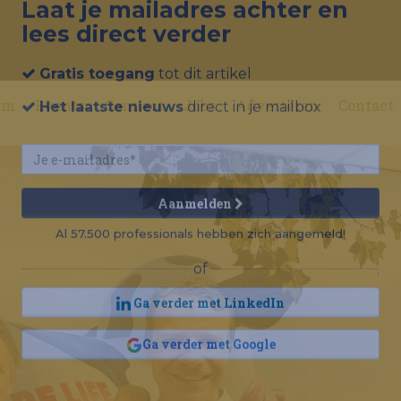
Laat je mailadres achter en
lees direct verder
um
Events
Connect
Jobs
Adverteren
Contact
Gratis toegang
tot dit artikel
Het laatste nieuws
direct in je mailbox
Aanmelden
Al 57.500 professionals hebben zich aangemeld!
of
Ga verder met LinkedIn