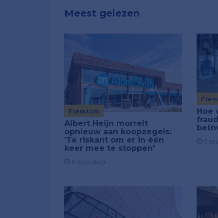
Meest gelezen
Pre
Premium
Hoe 
frau
Albert Heijn morrelt
beïn
opnieuw aan koopzegels:
'Te riskant om er in één
5 m
keer mee te stoppen'
5 minuten