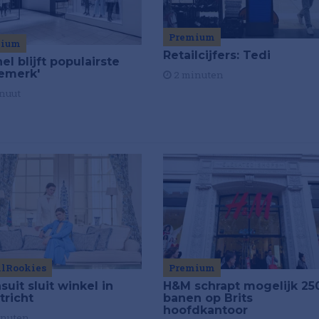
Premium
mium
Retailcijfers: Tedi
el blijft populairste
emerk'
2 minuten
nuut
ilRookies
Premium
uit sluit winkel in
H&M schrapt mogelijk 25
tricht
banen op Brits
hoofdkantoor
inuten