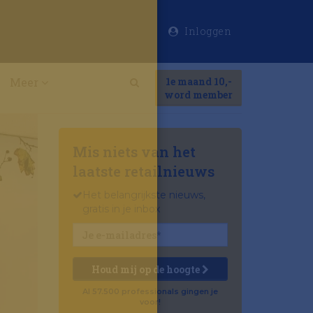
Inloggen
×
Meer
1e maand 10,-
Search
word member
Mis niets van het
laatste retailnieuws
Het belangrijkste nieuws,
gratis in je inbox
Houd mij op de hoogte
Al 57.500 professionals gingen je
voor!