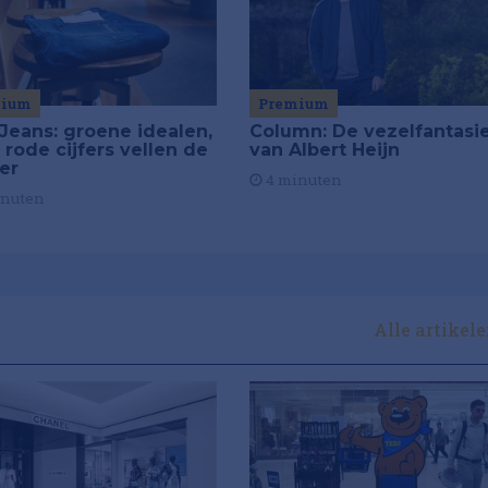
mium
Premium
Jeans: groene idealen,
Column: De vezelfantasi
 rode cijfers vellen de
van Albert Heijn
ier
4 minuten
inuten
Alle artikel