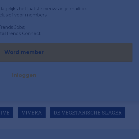
gelijks het laatste nieuws in je mailbox;
clusief voor members.
Trends Jobs;
ailTrends Connect.
Word member
Inloggen
TIVE
VIVERA
DE VEGETARISCHE SLAGER