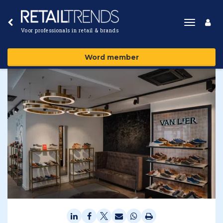
Toggle
Voor professionals in retail & brands
navigat
Word member