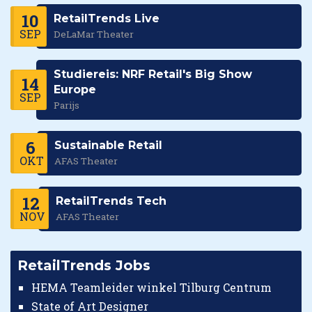
10
RetailTrends Live
SEP
DeLaMar Theater
Studiereis: NRF Retail's Big Show
14
Europe
SEP
Parijs
6
Sustainable Retail
OKT
AFAS Theater
12
RetailTrends Tech
NOV
AFAS Theater
RetailTrends Jobs
HEMA Teamleider winkel Tilburg Centrum
State of Art Designer