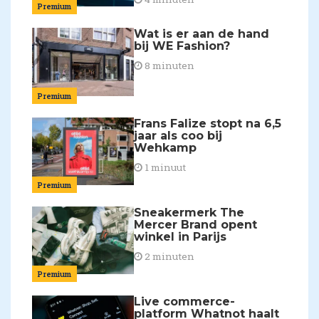
Premium
Wat is er aan de hand
bij WE Fashion?
8 minuten
Premium
Frans Falize stopt na 6,5
jaar als coo bij
Wehkamp
1 minuut
Premium
Sneakermerk The
Mercer Brand opent
winkel in Parijs
2 minuten
Premium
Live commerce-
platform Whatnot haalt