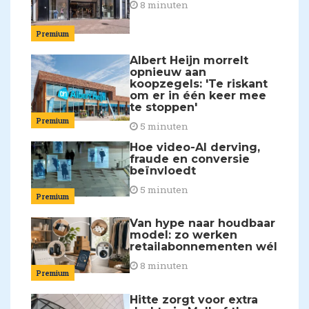
8 minuten
Premium
Albert Heijn morrelt
opnieuw aan
koopzegels: 'Te riskant
om er in één keer mee
te stoppen'
Premium
5 minuten
Hoe video-AI derving,
fraude en conversie
beïnvloedt
5 minuten
Premium
Van hype naar houdbaar
model: zo werken
retailabonnementen wél
8 minuten
Premium
Hitte zorgt voor extra