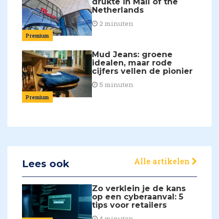
drukte in Mall of the
Netherlands
2 minuten
Premium
Mud Jeans: groene
idealen, maar rode
cijfers vellen de pionier
5 minuten
Premium
Alle artikelen
Lees ook
Zo verklein je de kans
op een cyberaanval: 5
tips voor retailers
4 minuten