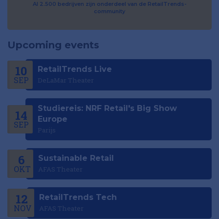
Al 2.500 bedrijven zijn onderdeel van de RetailTrends-
community
Upcoming events
10
RetailTrends Live
SEP
DeLaMar Theater
Studiereis: NRF Retail's Big Show
14
Europe
SEP
Parijs
6
Sustainable Retail
OKT
AFAS Theater
12
RetailTrends Tech
NOV
AFAS Theater