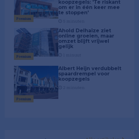
koopzegels: 'Te riskant
om er in één keer mee
te stoppen'
Premium
5 minuten
Ahold Delhaize ziet
online groeien, maar
omzet blijft vrijwel
gelijk
1 minuut
Premium
Albert Heijn verdubbelt
spaardrempel voor
koopzegels
2 minuten
Premium