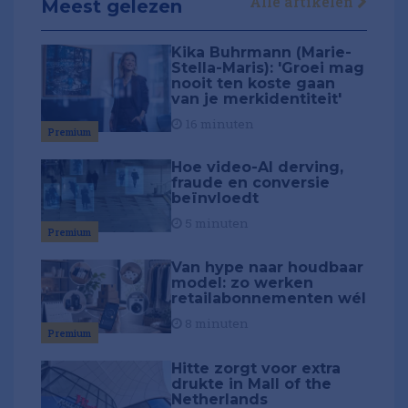
Alle artikelen
Meest gelezen
Kika Buhrmann (Marie-
Stella-Maris): 'Groei mag
nooit ten koste gaan
van je merkidentiteit'
16 minuten
Premium
Hoe video-AI derving,
fraude en conversie
beïnvloedt
5 minuten
Premium
Van hype naar houdbaar
model: zo werken
retailabonnementen wél
8 minuten
Premium
Hitte zorgt voor extra
drukte in Mall of the
Netherlands