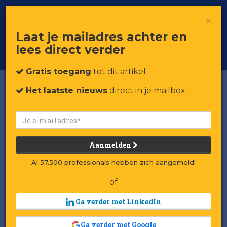
×
Toggle
Voor professionals in retail & brands
Laat je mailadres achter en
navigat
lees direct verder
Word member
Gratis toegang
tot dit artikel
Het laatste nieuws
direct in je mailbox
Aanmelden
Al 57.500 professionals hebben zich aangemeld!
of
Ga verder met LinkedIn
Ga verder met Google