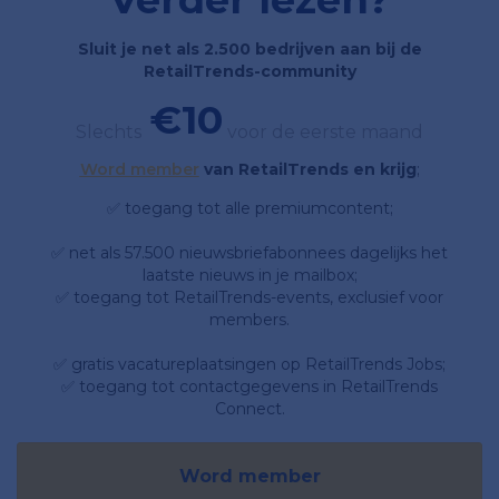
Sluit je net als 2.500 bedrijven aan bij de
RetailTrends-community
€10
Slechts
voor de eerste maand
Word member
van RetailTrends en krijg
;
✅ toegang tot alle premiumcontent;
✅ net als 57.500 nieuwsbriefabonnees dagelijks het
laatste nieuws in je mailbox;
✅ toegang tot RetailTrends-events, exclusief voor
members.
✅ gratis vacatureplaatsingen op RetailTrends Jobs;
✅ toegang tot contactgegevens in RetailTrends
Connect.
Word member