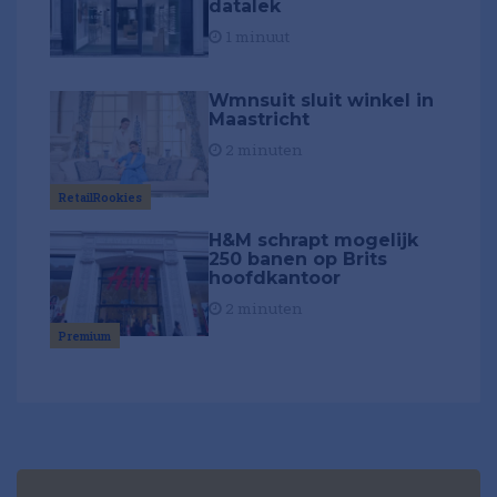
datalek
1 minuut
Wmnsuit sluit winkel in
Maastricht
2 minuten
RetailRookies
H&M schrapt mogelijk
250 banen op Brits
hoofdkantoor
2 minuten
Premium