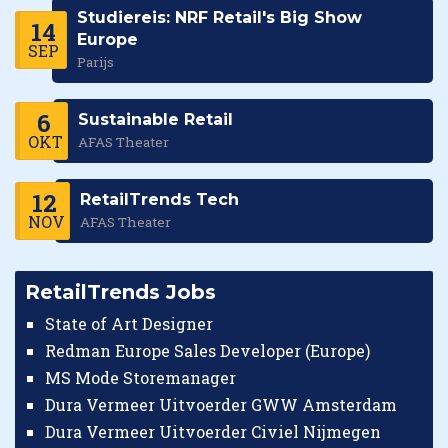
Studiereis: NRF Retail's Big Show
14
Europe
SEP
Parijs
6
Sustainable Retail
OKT
AFAS Theater
12
RetailTrends Tech
NOV
AFAS Theater
RetailTrends Jobs
State of Art Designer
Redman Europe Sales Developer (Europe)
MS Mode Storemanager
Dura Vermeer Uitvoerder GWW Amsterdam
Dura Vermeer Uitvoerder Civiel Nijmegen