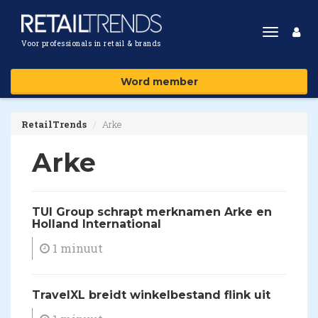
Toggle
Voor professionals in retail & brands
navigat
Word member
RetailTrends
Arke
Arke
​TUI Group schrapt merknamen Arke en
Holland International
1 minuut
TravelXL breidt winkelbestand flink uit