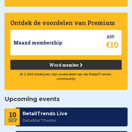
Ontdek de voordelen van Premium
€39
€10
Maand membership
Word member
Al 2.500 bedrijven zijn onderdeel van de RetailTrends-
community
Upcoming events
10
RetailTrends Live
SEP
DeLaMar Theater