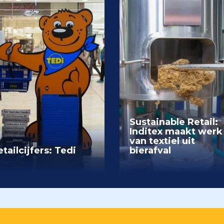
Sustainable Retail:
Inditex maakt werk
van textiel uit
tailcijfers: Tedi
bierafval