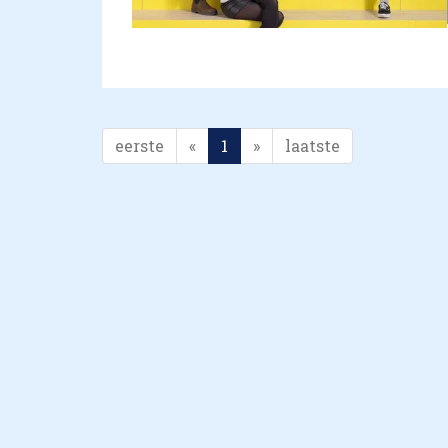
eerste
«
1
»
laatste