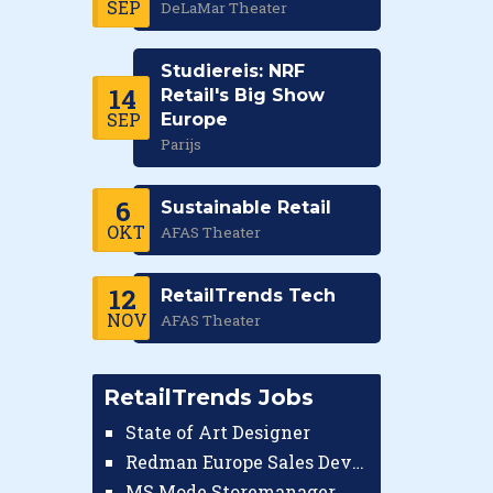
SEP
DeLaMar Theater
Studiereis: NRF
14
Retail's Big Show
SEP
Europe
Parijs
6
Sustainable Retail
OKT
AFAS Theater
12
RetailTrends Tech
NOV
AFAS Theater
RetailTrends Jobs
State of Art Designer
Redman Europe Sales Developer (Europe)
MS Mode Storemanager