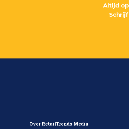
Altijd o
Schrij
Over RetailTrends Media