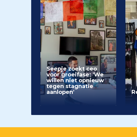
Seepje zoekt ceo
voor groeifase: 'We
willen niet opnieuw
tegen stagnatie
aanlopen'
Re