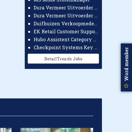
Dura Vermeer Uitvoerder GWW Amsterdam
Dura Vermeer Uitvoerder Civiel Nijmegen
Duifhuizen Verkoopmedewerker Ridderkerk
EK Retail Customer Support Omnichannel
Hubo Assistent Category Manager
Checkpoint Systems Key Accountmanager Benelux
Word member
RetailTrends Jobs