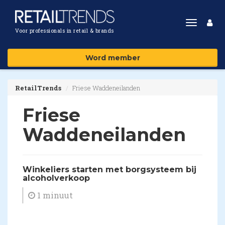
Toggle
Voor professionals in retail & brands
navigat
Word member
RetailTrends
Friese Waddeneilanden
Friese
Waddeneilanden
Winkeliers starten met borgsysteem bij
alcoholverkoop
1 minuut