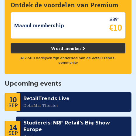
Ontdek de voordelen van Premium
€39
€10
Maand membership
Word member
Al 2.500 bedrijven zijn onderdeel van de RetailTrends-
community
Upcoming events
10
RetailTrends Live
SEP
DeLaMar Theater
Studiereis: NRF Retail's Big Show
14
Europe
SEP