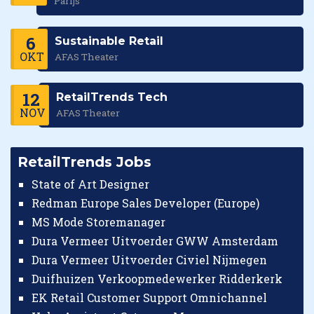
Parijs
6
Sustainable Retail
OKT
AFAS Theater
12
RetailTrends Tech
NOV
AFAS Theater
RetailTrends Jobs
State of Art Designer
Redman Europe Sales Developer (Europe)
MS Mode Storemanager
Dura Vermeer Uitvoerder GWW Amsterdam
Dura Vermeer Uitvoerder Civiel Nijmegen
Duifhuizen Verkoopmedewerker Ridderkerk
EK Retail Customer Support Omnichannel