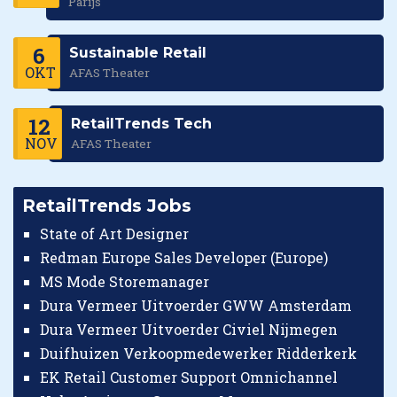
Parijs
6
Sustainable Retail
OKT
AFAS Theater
12
RetailTrends Tech
NOV
AFAS Theater
RetailTrends Jobs
State of Art Designer
Redman Europe Sales Developer (Europe)
MS Mode Storemanager
Dura Vermeer Uitvoerder GWW Amsterdam
Dura Vermeer Uitvoerder Civiel Nijmegen
Duifhuizen Verkoopmedewerker Ridderkerk
EK Retail Customer Support Omnichannel