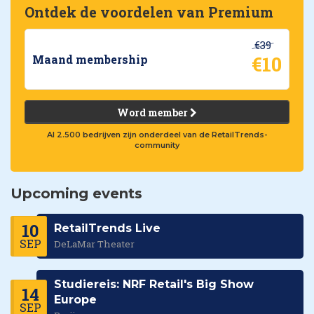
Ontdek de voordelen van Premium
€39
€10
Maand membership
Word member
Al 2.500 bedrijven zijn onderdeel van de RetailTrends-
community
Upcoming events
10
RetailTrends Live
SEP
DeLaMar Theater
Studiereis: NRF Retail's Big Show
14
Europe
SEP