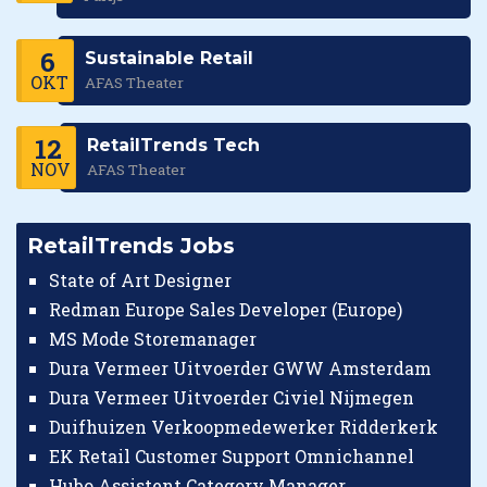
6
Sustainable Retail
OKT
AFAS Theater
12
RetailTrends Tech
NOV
AFAS Theater
RetailTrends Jobs
State of Art Designer
Redman Europe Sales Developer (Europe)
MS Mode Storemanager
Dura Vermeer Uitvoerder GWW Amsterdam
Dura Vermeer Uitvoerder Civiel Nijmegen
Duifhuizen Verkoopmedewerker Ridderkerk
EK Retail Customer Support Omnichannel
Hubo Assistent Category Manager