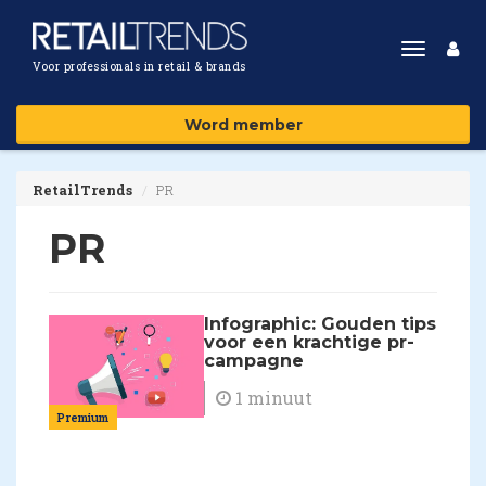
Toggle
Voor professionals in retail & brands
navigat
Word member
RetailTrends
PR
PR
Infographic: Gouden tips
voor een krachtige pr-
campagne
1 minuut
Premium