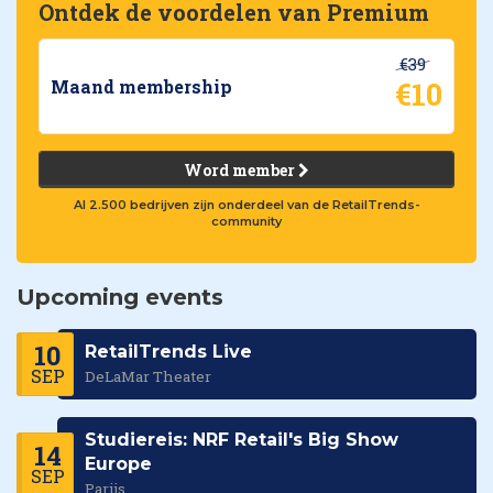
Ontdek de voordelen van Premium
€39
€10
Maand membership
Word member
Al 2.500 bedrijven zijn onderdeel van de RetailTrends-
community
Upcoming events
10
RetailTrends Live
SEP
DeLaMar Theater
Studiereis: NRF Retail's Big Show
14
Europe
SEP
Parijs