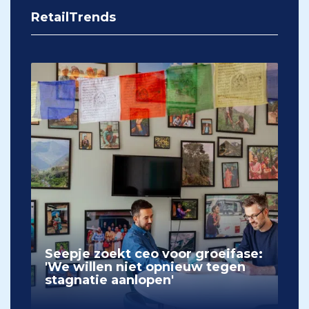
RetailTrends
Seepje zoekt ceo voor groeifase:
'We willen niet opnieuw tegen
stagnatie aanlopen'