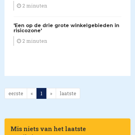
2 minuten
'Een op de drie grote winkelgebieden in
risicozone'
2 minuten
eerste
«
1
»
laatste
Mis niets van het laatste