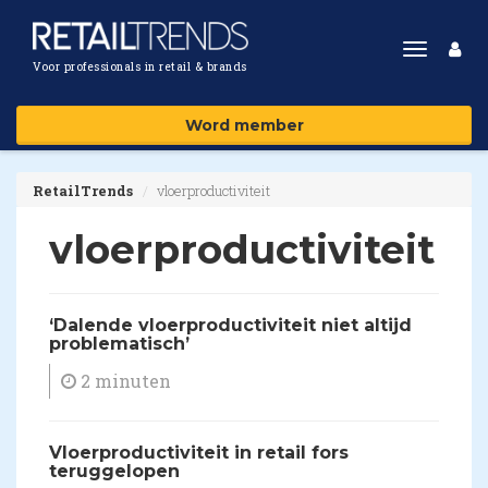
Toggle
Voor professionals in retail & brands
navigat
Word member
RetailTrends
vloerproductiviteit
vloerproductiviteit
‘Dalende vloerproductiviteit niet altijd
problematisch’
2 minuten
Vloerproductiviteit in retail fors
teruggelopen