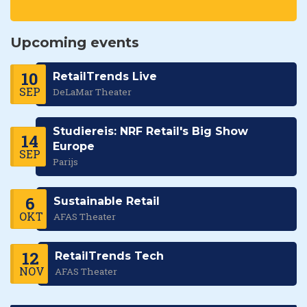
Upcoming events
10
RetailTrends Live
SEP
DeLaMar Theater
Studiereis: NRF Retail's Big Show
14
Europe
SEP
Parijs
6
Sustainable Retail
OKT
AFAS Theater
12
RetailTrends Tech
NOV
AFAS Theater