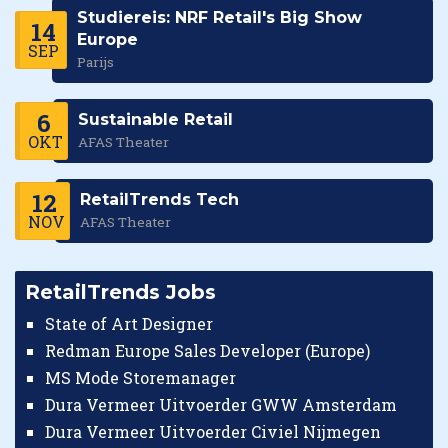
Studiereis: NRF Retail's Big Show
14
Europe
SEP
Parijs
6
Sustainable Retail
OKT
AFAS Theater
12
RetailTrends Tech
NOV
AFAS Theater
RetailTrends Jobs
State of Art Designer
Redman Europe Sales Developer (Europe)
MS Mode Storemanager
Dura Vermeer Uitvoerder GWW Amsterdam
Dura Vermeer Uitvoerder Civiel Nijmegen