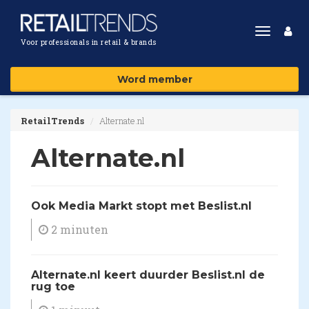
Toggle
Voor professionals in retail & brands
navigat
Word member
RetailTrends
Alternate.nl
Alternate.nl
​Ook Media Markt stopt met Beslist.nl
2 minuten
​Alternate.nl keert duurder Beslist.nl de
rug toe