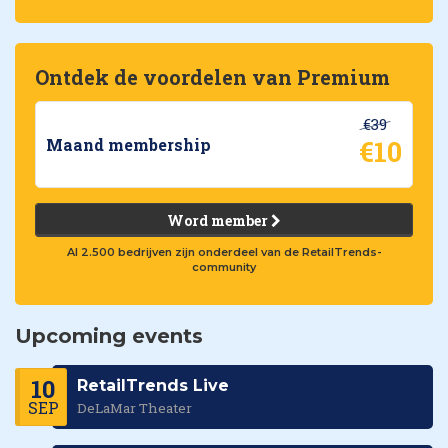
Ontdek de voordelen van Premium
€39
€10
Maand membership
Word member
Al 2.500 bedrijven zijn onderdeel van de RetailTrends-
community
Upcoming events
10
RetailTrends Live
SEP
DeLaMar Theater