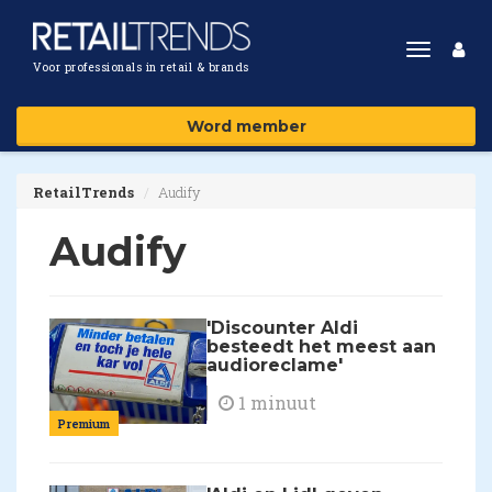
Toggle
Voor professionals in retail & brands
navigat
Word member
RetailTrends
Audify
Audify
'Discounter Aldi
besteedt het meest aan
audioreclame'
1 minuut
Premium