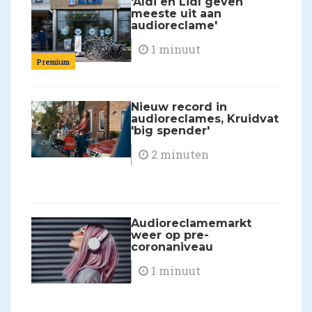
'Aldi en Lidl geven
meeste uit aan
audioreclame'
1 minuut
Premium
Nieuw record in
audioreclames, Kruidvat
'big spender'
2 minuten
Audioreclamemarkt
weer op pre-
coronaniveau
1 minuut