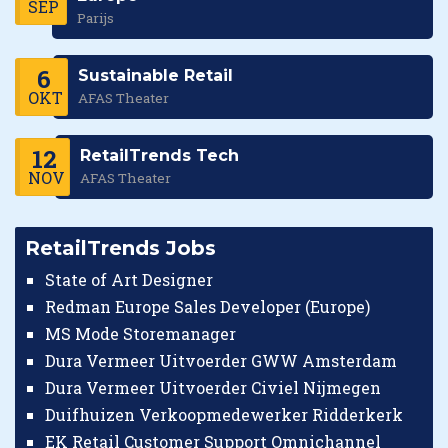
SEP
Parijs
6
Sustainable Retail
OKT
AFAS Theater
12
RetailTrends Tech
NOV
AFAS Theater
RetailTrends Jobs
State of Art Designer
Redman Europe Sales Developer (Europe)
MS Mode Storemanager
Dura Vermeer Uitvoerder GWW Amsterdam
Dura Vermeer Uitvoerder Civiel Nijmegen
Duifhuizen Verkoopmedewerker Ridderkerk
EK Retail Customer Support Omnichannel