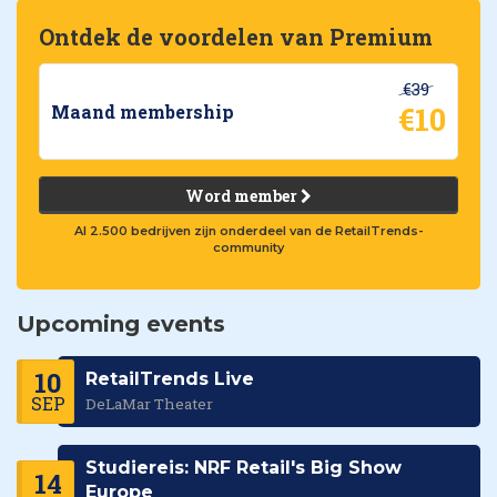
Ontdek de voordelen van Premium
€39
€10
Maand membership
Word member
Al 2.500 bedrijven zijn onderdeel van de RetailTrends-
community
Upcoming events
10
RetailTrends Live
SEP
DeLaMar Theater
Studiereis: NRF Retail's Big Show
14
Europe