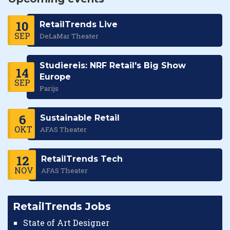
10
RetailTrends Live
SEP
DeLaMar Theater
Studiereis: NRF Retail's Big Show
14
Europe
SEP
Parijs
6
Sustainable Retail
OKT
AFAS Theater
12
RetailTrends Tech
NOV
AFAS Theater
RetailTrends Jobs
State of Art Designer