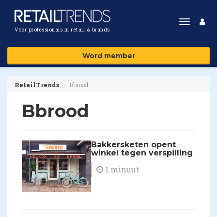
Toggle
Voor professionals in retail & brands
navigat
Word member
RetailTrends
Bbrood
Bbrood
Bakkersketen opent
winkel tegen verspilling
1 minuut