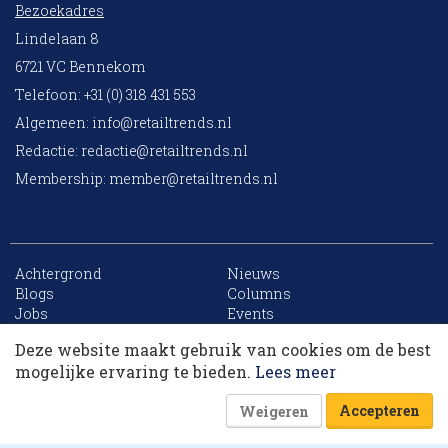
Bezoekadres
Lindelaan 8
6721 VC Bennekom
Telefoon: +31 (0) 318 431 553
Algemeen:
info@retailtrends.nl
Redactie:
redactie@retailtrends.nl
Membership:
member@retailtrends.nl
Achtergrond
Nieuws
10 collega’s
Blogs
Columns
Jobs
Events
Contact
Word member
Deze website maakt gebruik van cookies om de best
Archief
Sitemap
Korting op events
mogelijke ervaring te bieden.
Lees meer
Accepteren
Weigeren
Website is powered by