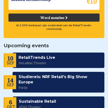
€10
Word member
Al 2.500 bedrijven zijn onderdeel van de RetailTrends-
community
Upcoming events
10
RetailTrends Live
SEP
DeLaMar Theater
Studiereis: NRF Retail's Big Show
14
Europe
SEP
Parijs
6
Sustainable Retail
OKT
AFAS Theater