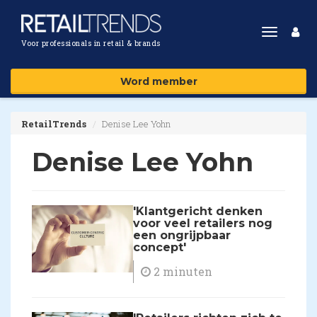
Toggle
Voor professionals in retail & brands
navigat
Word member
RetailTrends
Denise Lee Yohn
Denise Lee Yohn
'Klantgericht denken
voor veel retailers nog
een ongrijpbaar
concept'
2 minuten