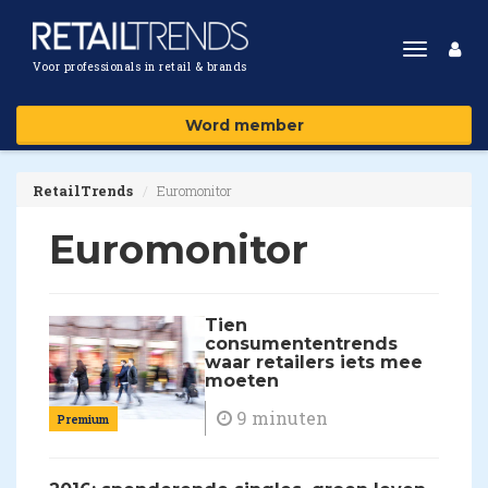
Toggle
Voor professionals in retail & brands
navigat
Word member
RetailTrends
Euromonitor
Euromonitor
Tien
consumententrends
waar retailers iets mee
moeten
9 minuten
Premium