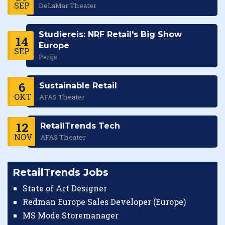
SEP
DeLaMar Theater
Studiereis: NRF Retail's Big Show
14
Europe
SEP
Parijs
6
Sustainable Retail
OKT
AFAS Theater
12
RetailTrends Tech
NOV
AFAS Theater
RetailTrends Jobs
State of Art Designer
Redman Europe Sales Developer (Europe)
MS Mode Storemanager