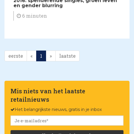
2016: spenderende singles, groen leven
en gender blurring
6 minuten
eerste
«
1
»
laatste
Mis niets van het laatste
retailnieuws
Het belangrijkste nieuws, gratis in je inbox