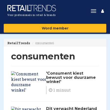
Toggle
Voor professionals in retail & brands
navigat
Word member
RetailTrends
consumenten
consumenten
'Consument kiest
bewust voor duurzame
winkel'
1 minuut
Dit verwacht Nederland