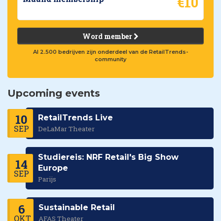
€10
Word member
Al 2.500 bedrijven zijn onderdeel van de RetailTrends-
community
Upcoming events
10
RetailTrends Live
SEP
DeLaMar Theater
Studiereis: NRF Retail's Big Show
14
Europe
SEP
Parijs
6
Sustainable Retail
OKT
AFAS Theater