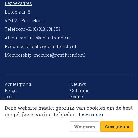
Bezoekadres
Lindelaan 8
6721 VC Bennekom
Telefoon: +31 (0) 318 431 553
Algemeen:
info@retailtrends.nl
Redactie:
redactie@retailtrends.nl
Membership:
member@retailtrends.nl
Achtergrond
Nieuws
10 collega’s
Blogs
Columns
Jobs
Events
Contact
Word member
Deze website maakt gebruik van cookies om de best
Archief
Sitemap
Korting op events
mogelijke ervaring te bieden.
Lees meer
Accepteren
Weigeren
Website is powered by