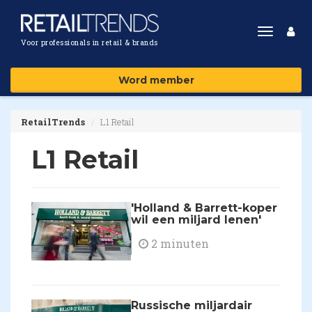
Toggle
Voor professionals in retail & brands
navigat
Word member
RetailTrends
L1 Retail
L1 Retail
'Holland & Barrett-koper
wil een miljard lenen'
2 minuten
Russische miljardair