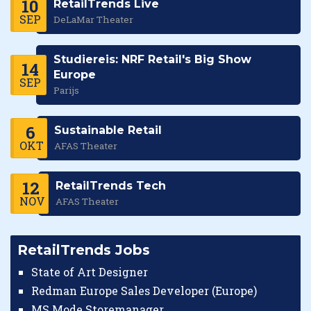
10
RetailTrends Live
SEP
DeLaMar Theater
Studiereis: NRF Retail's Big Show
14
Europe
SEP
Parijs
6
Sustainable Retail
OKT
AFAS Theater
12
RetailTrends Tech
NOV
AFAS Theater
RetailTrends Jobs
State of Art Designer
Redman Europe Sales Developer (Europe)
MS Mode Storemanager