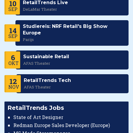
10
RetailTrends Live
SEP
DeLaMar Theater
Studiereis: NRF Retail's Big Show
14
Europe
SEP
Parijs
6
Sustainable Retail
OKT
AFAS Theater
12
RetailTrends Tech
NOV
AFAS Theater
RetailTrends Jobs
State of Art Designer
Redman Europe Sales Developer (Europe)