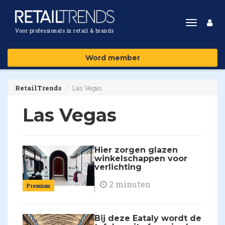
Toggle
Voor professionals in retail & brands
navigat
Word member
RetailTrends
Las Vegas
Las Vegas
Hier zorgen glazen
winkelschappen voor
verlichting
2 minuten
Premium
Bij deze Eataly wordt de