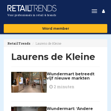
Toggle
Voor professionals in retail & brands
navigat
Word member
RetailTrends
Laurens de Kleine
Laurens de Kleine
Wundermart betreedt
vijf nieuwe markten
2 minuten
Wundermart: ‘Andere