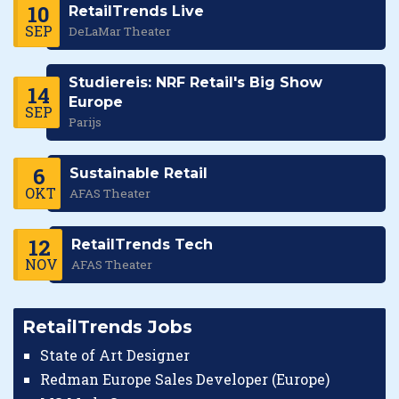
10
RetailTrends Live
SEP
DeLaMar Theater
Studiereis: NRF Retail's Big Show
14
Europe
SEP
Parijs
6
Sustainable Retail
OKT
AFAS Theater
12
RetailTrends Tech
NOV
AFAS Theater
RetailTrends Jobs
State of Art Designer
Redman Europe Sales Developer (Europe)