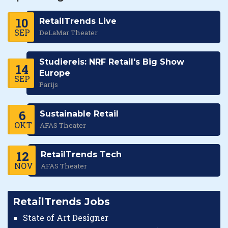
10
RetailTrends Live
SEP
DeLaMar Theater
Studiereis: NRF Retail's Big Show
14
Europe
SEP
Parijs
6
Sustainable Retail
OKT
AFAS Theater
12
RetailTrends Tech
NOV
AFAS Theater
RetailTrends Jobs
State of Art Designer