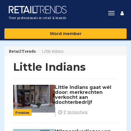
Toggle
Voor professionals in retail & brands
navigat
Word member
RetailTrends
Little Indians
Little Indians
Little Indians gaat wél
door: merkrechten
verkocht aan
dochterbedrijf
2 minuten
Premium