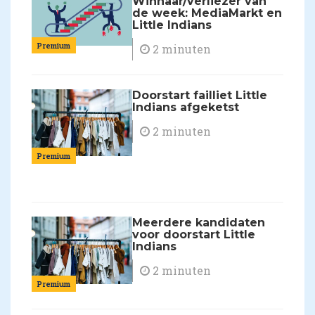
Winnaar/verliezer van
de week: MediaMarkt en
Little Indians
Premium
2 minuten
Doorstart failliet Little
Indians afgeketst
2 minuten
Premium
Meerdere kandidaten
voor doorstart Little
Indians
2 minuten
Premium