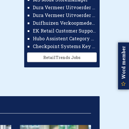
Dura Vermeer Uitvoerder GWW Amsterdam
Dura Vermeer Uitvoerder Civiel Nijmegen
Duifhuizen Verkoopmedewerker Ridderkerk
EK Retail Customer Support Omnichannel
Hubo Assistent Category Manager
Checkpoint Systems Key Accountmanager Benelux
Word member
RetailTrends Jobs