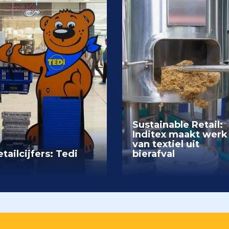
Sustainable Retail:
Inditex maakt werk
van textiel uit
tailcijfers: Tedi
bierafval