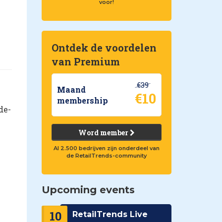
voor!
Ontdek de voordelen
van Premium
€39
Maand
€10
membership
de-
Word member
Al 2.500 bedrijven zijn onderdeel van
de RetailTrends-community
Upcoming events
10
RetailTrends Live