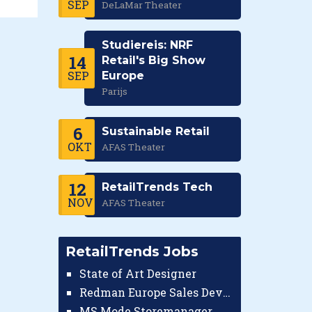
SEP
DeLaMar Theater
Studiereis: NRF
14
Retail's Big Show
SEP
Europe
Parijs
6
Sustainable Retail
OKT
AFAS Theater
12
RetailTrends Tech
NOV
AFAS Theater
RetailTrends Jobs
State of Art Designer
Redman Europe Sales Developer (Europe)
MS Mode Storemanager