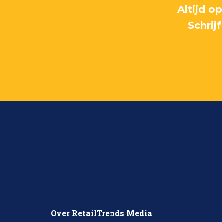
Altijd o
Schrij
Over RetailTrends Media