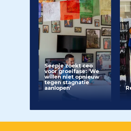
Seepje zoekt ceo
voor groeifase: 'We
willen niet opnieuw
tegen stagnatie
aanlopen'
Re