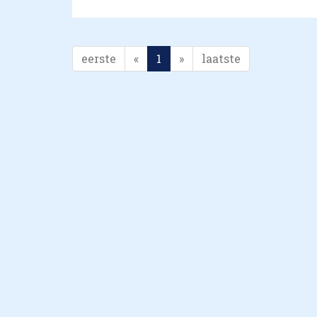
eerste
«
1
»
laatste