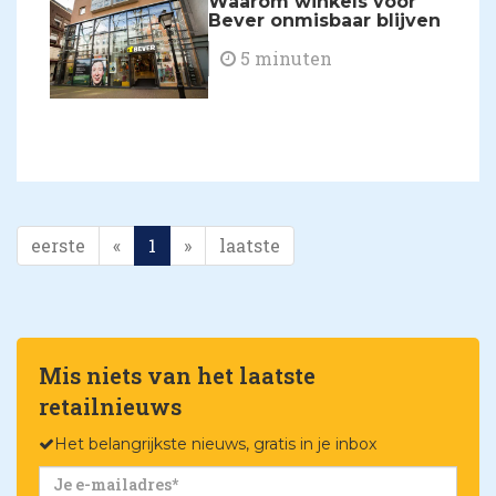
Waarom winkels voor
Bever onmisbaar blijven
5 minuten
eerste
«
1
»
laatste
Mis niets van het laatste
retailnieuws
Het belangrijkste nieuws, gratis in je inbox