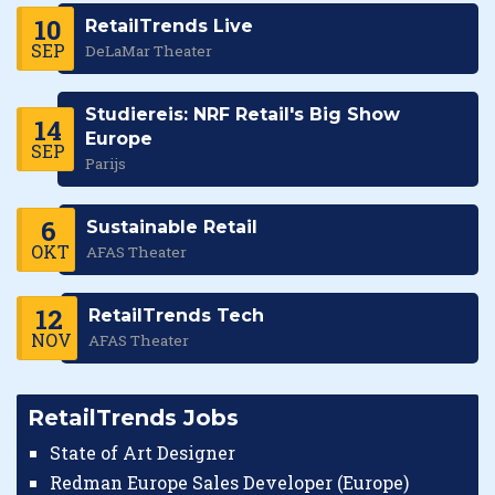
10
RetailTrends Live
SEP
DeLaMar Theater
Studiereis: NRF Retail's Big Show
14
Europe
SEP
Parijs
6
Sustainable Retail
OKT
AFAS Theater
12
RetailTrends Tech
NOV
AFAS Theater
RetailTrends Jobs
State of Art Designer
Redman Europe Sales Developer (Europe)