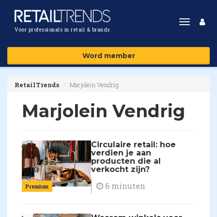
Toggle
Voor professionals in retail & brands
navigat
Word member
RetailTrends
Marjolein Vendrig
Marjolein Vendrig
Circulaire retail: hoe
verdien je aan
producten die al
verkocht zijn?
6 minuten
Premium