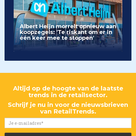
Albert Heijn morrelt opnieuw aan
koopzegels: 'Te riskant om er in
één keer mee te stoppen'
Altijd op de hoogte van de laatste
trends in de retailsector.
Schrijf je nu in voor de nieuwsbrieven
van RetailTrends.