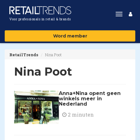
Toggle
Voor professionals in retail & brands
navigat
Word member
RetailTrends
Nina Poot
Nina Poot
Anna+Nina opent geen
winkels meer in
Nederland
2 minuten