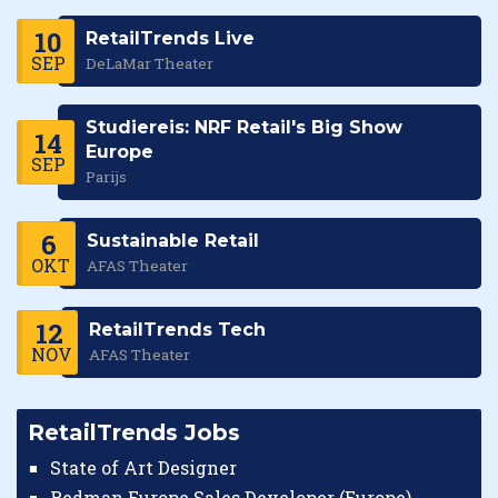
10
RetailTrends Live
SEP
DeLaMar Theater
Studiereis: NRF Retail's Big Show
14
Europe
SEP
Parijs
6
Sustainable Retail
OKT
AFAS Theater
12
RetailTrends Tech
NOV
AFAS Theater
RetailTrends Jobs
State of Art Designer
Redman Europe Sales Developer (Europe)