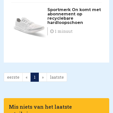
Sportmerk On komt met
abonnement op
recyclebare
hardloopschoen
1 minuut
eerste
«
1
»
laatste
Mis niets van het laatste