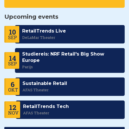
Upcoming events
10
RetailTrends Live
SEP
DeLaMar Theater
Studiereis: NRF Retail's Big Show
14
Europe
SEP
Parijs
6
Sustainable Retail
OKT
AFAS Theater
12
RetailTrends Tech
NOV
AFAS Theater