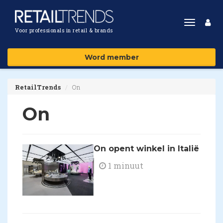
Toggle
Voor professionals in retail & brands
navigat
Word member
RetailTrends
On
On
On opent winkel in Italië
1 minuut