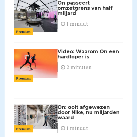
On passeert
omzetgrens van half
miljard
1 minuut
Premium
Video: Waarom On een
hardloper is
2 minuten
Premium
On: ooit afgewezen
door Nike, nu miljarden
waard
1 minuut
Premium