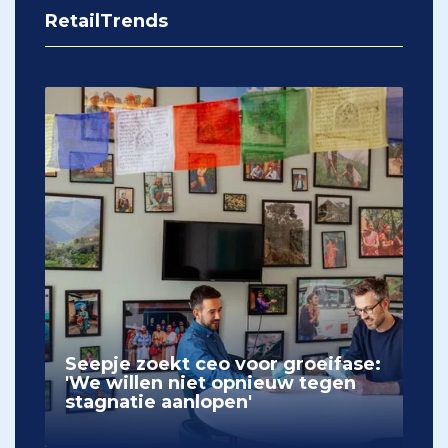
RetailTrends
Seepje zoekt ceo voor groeifase:
'We willen niet opnieuw tegen
stagnatie aanlopen'