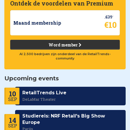
Ontdek de voordelen van Premium
€39
€10
Maand membership
Word member
Al 2.500 bedrijven zijn onderdeel van de RetailTrends-
community
Upcoming events
10
RetailTrends Live
SEP
DeLaMar Theater
Studiereis: NRF Retail's Big Show
14
Europe
SEP
Parijs