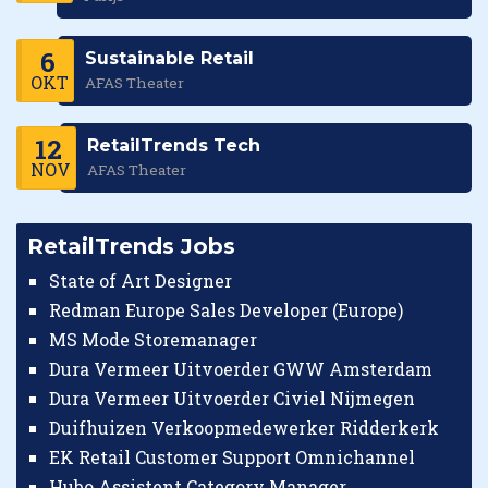
6
Sustainable Retail
OKT
AFAS Theater
12
RetailTrends Tech
NOV
AFAS Theater
RetailTrends Jobs
State of Art Designer
Redman Europe Sales Developer (Europe)
MS Mode Storemanager
Dura Vermeer Uitvoerder GWW Amsterdam
Dura Vermeer Uitvoerder Civiel Nijmegen
Duifhuizen Verkoopmedewerker Ridderkerk
EK Retail Customer Support Omnichannel
Hubo Assistent Category Manager