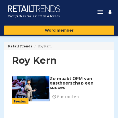
Toggle
Voor professionals in retail & brands
navigat
Word member
RetailTrends
Roy Kern
Roy Kern
Zo maakt OFM van
gastheerschap een
succes
5 minuten
Premium