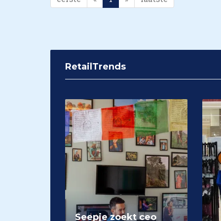
RetailTrends
Seepje zoekt ceo