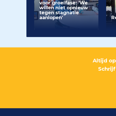
voor groeifase: 'We
willen niet opnieuw
tegen stagnatie
aanlopen'
Re
Altijd o
Schrij