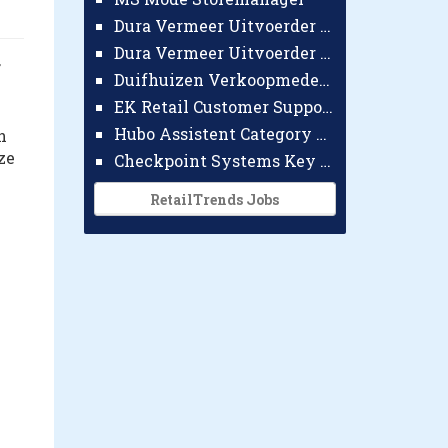
Dura Vermeer Uitvoerder GWW Amsterdam
Dura Vermeer Uitvoerder Civiel Nijmegen
r
Duifhuizen Verkoopmedewerker Ridderkerk
EK Retail Customer Support Omnichannel
Hubo Assistent Category Manager
n
ze
Checkpoint Systems Key Accountmanager Benelux
RetailTrends Jobs