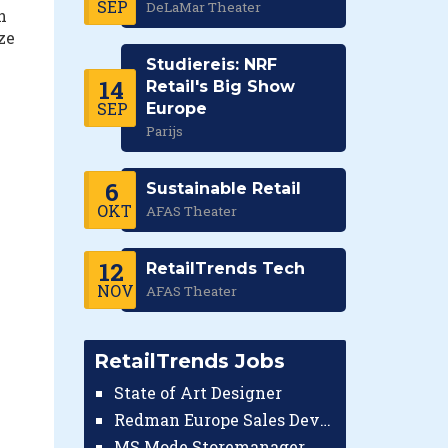
SEP
DeLaMar Theater
n
ze
Studiereis: NRF
14
Retail's Big Show
SEP
Europe
Parijs
6
Sustainable Retail
OKT
AFAS Theater
12
RetailTrends Tech
NOV
AFAS Theater
RetailTrends Jobs
State of Art Designer
Redman Europe Sales Developer (Europe)
MS Mode Storemanager