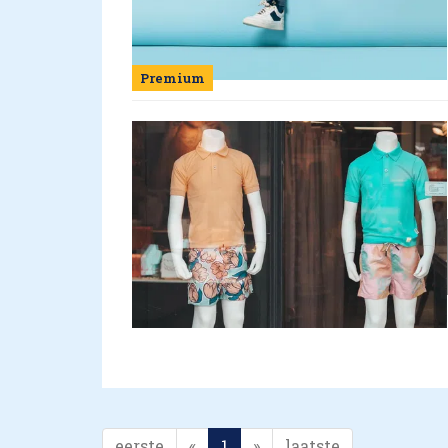
Premium
eerste
«
1
»
laatste