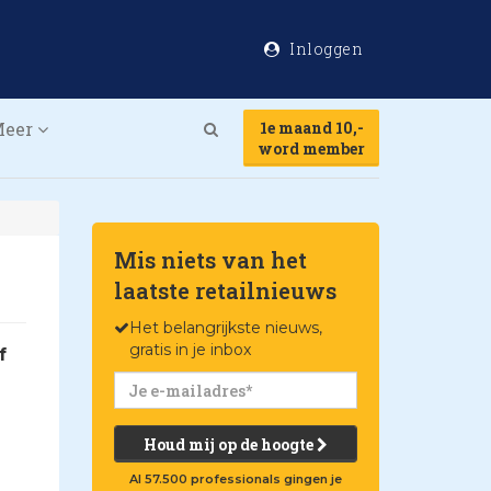
Inloggen
Meer
1e maand 10,-
Search
word member
Mis niets van het
laatste retailnieuws
Het belangrijkste nieuws,
gratis in je inbox
f
Houd mij op de hoogte
Al 57.500 professionals gingen je