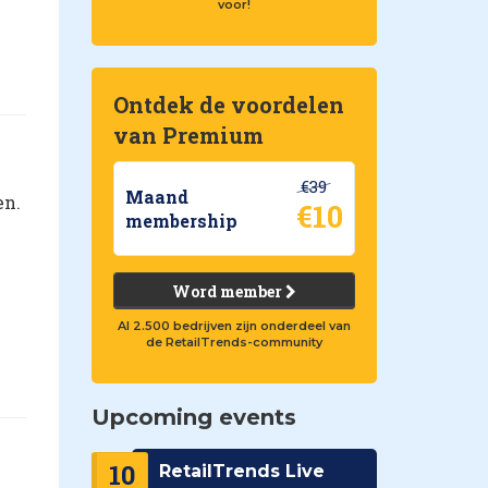
voor!
Ontdek de voordelen
van Premium
€39
Maand
en.
€10
membership
Word member
Al 2.500 bedrijven zijn onderdeel van
de RetailTrends-community
Upcoming events
10
RetailTrends Live