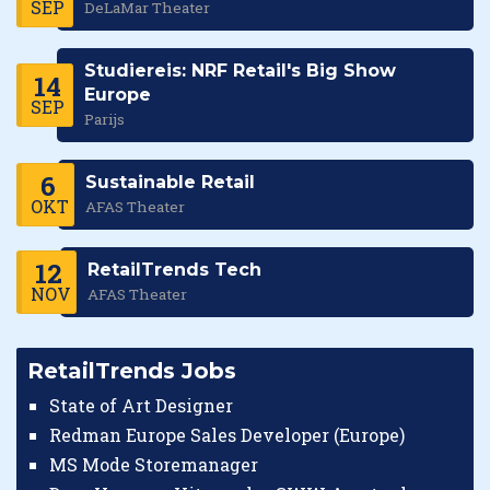
SEP
DeLaMar Theater
Studiereis: NRF Retail's Big Show
14
Europe
SEP
Parijs
6
Sustainable Retail
OKT
AFAS Theater
12
RetailTrends Tech
NOV
AFAS Theater
RetailTrends Jobs
State of Art Designer
Redman Europe Sales Developer (Europe)
MS Mode Storemanager