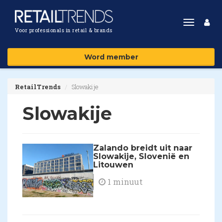
Toggle
Voor professionals in retail & brands
navigat
Word member
RetailTrends
Slowakije
Slowakije
Zalando breidt uit naar
Slowakije, Slovenië en
Litouwen
1 minuut