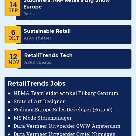
Studiereis: NRF Retail's Big Show
14
Europe
SEP
Parijs
6
Sustainable Retail
OKT
AFAS Theater
12
RetailTrends Tech
NOV
AFAS Theater
RetailTrends Jobs
HEMA Teamleider winkel Tilburg Centrum
State of Art Designer
Redman Europe Sales Developer (Europe)
MS Mode Storemanager
Dura Vermeer Uitvoerder GWW Amsterdam
Dura Vermeer Uitvoerder Civiel Nijmegen