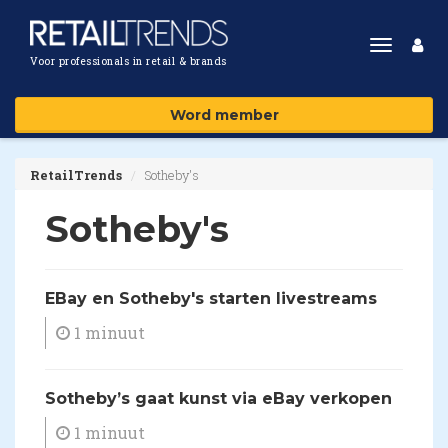
Toggle
Voor professionals in retail & brands
navigat
Word member
RetailTrends
Sotheby's
Sotheby's
EBay en Sotheby's starten livestreams
1 minuut
Sotheby’s gaat kunst via eBay verkopen
1 minuut