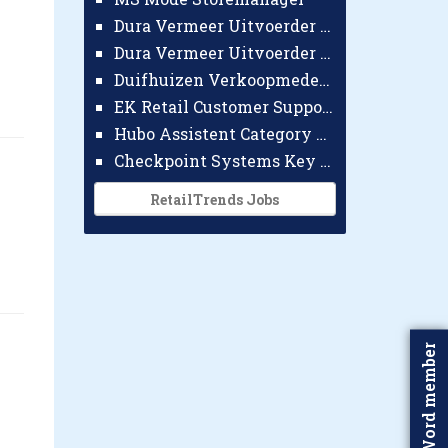
Dura Vermeer Uitvoerder GWW Amsterdam
Dura Vermeer Uitvoerder Civiel Nijmegen
Duifhuizen Verkoopmedewerker Ridderkerk
EK Retail Customer Support Omnichannel
Hubo Assistent Category Manager
Checkpoint Systems Key Accountmanager Benelux
RetailTrends Jobs
Word member