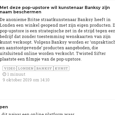
Met deze pop-upstore wil kunstenaar Banksy zijn
naam beschermen
De anonieme Britse straatkunstenaar Banksy heeft in
Londen een winkel geopend met zijn eigen producten. 
pop-upstore is een strategische zet in de strijd tegen ee
bedrijf dat zonder toestemming wenskaarten van zijn
kunst verkoopt. Volgens Banksy worden er ‘onpraktisc
en aanstootgevende’ producten aangeboden, die
uitsluitend online worden verkocht. Twisted Sifter
plaatste een filmpje van de pop-upstore.
VIDEO
LONDEN
BANKSY
KUNST
1 minuut
9 oktober 2019 om 14:10
open
 dit najaar een online platform waar