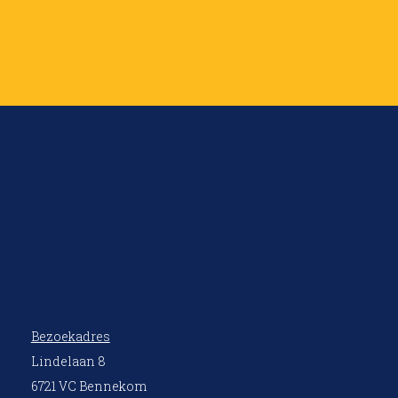
Bezoekadres
Lindelaan 8
6721 VC Bennekom