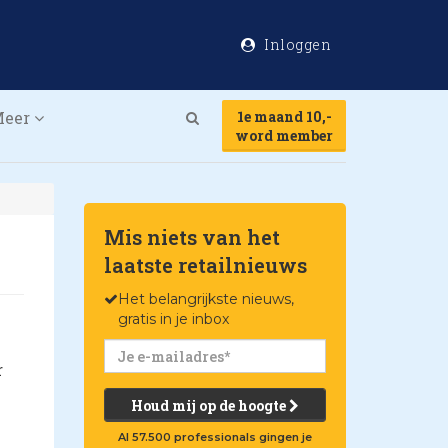
Inloggen
Meer
1e maand 10,-
Search
word member
Mis niets van het
laatste retailnieuws
Het belangrijkste nieuws,
gratis in je inbox
n
r
Houd mij op de hoogte
Al 57.500 professionals gingen je