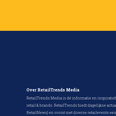
Over RetailTrends Media
RetailTrends Media is dé informatie en inspiratie
retail & brands. RetailTrends biedt dagelijkse actua
RetailNews) en vormt met diverse retailevents een