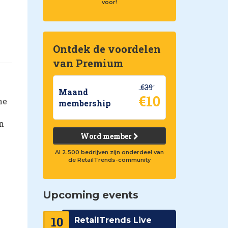
voor!
Ontdek de voordelen
van Premium
€39
Maand
€10
he
membership
n
Word member
Al 2.500 bedrijven zijn onderdeel van
de RetailTrends-community
Upcoming events
10
RetailTrends Live