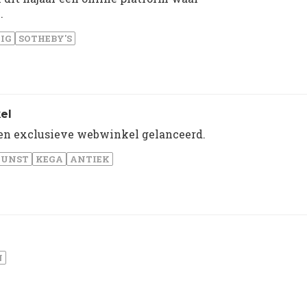
n.
IG
SOTHEBY'S
el
een exclusieve webwinkel gelanceerd.
KUNST
KEGA
ANTIEK
N