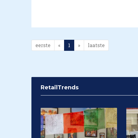
eerste
«
1
»
laatste
RetailTrends