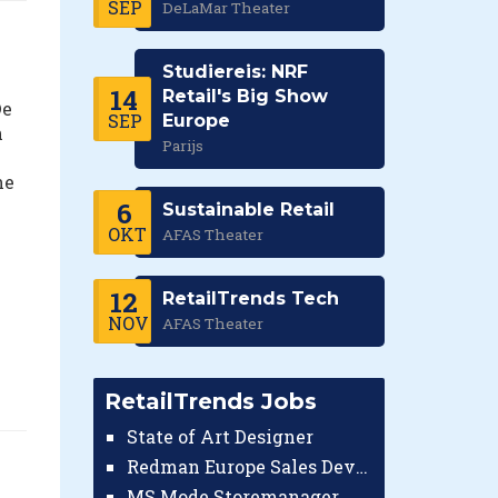
SEP
DeLaMar Theater
Studiereis: NRF
14
Retail's Big Show
De
SEP
Europe
n
Parijs
he
6
Sustainable Retail
OKT
AFAS Theater
12
RetailTrends Tech
NOV
AFAS Theater
RetailTrends Jobs
State of Art Designer
Redman Europe Sales Developer (Europe)
MS Mode Storemanager