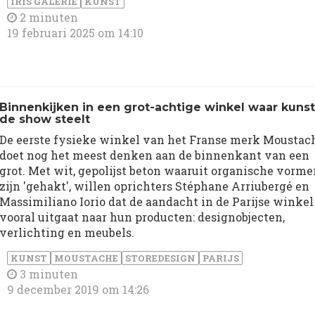
IRIS GALERIE
KUNST
2 minuten
19 februari 2025 om 14:10
Binnenkijken in een grot-achtige winkel waar kunst
de show steelt
De eerste fysieke winkel van het Franse merk Moustac
doet nog het meest denken aan de binnenkant van een
grot. Met wit, gepolijst beton waaruit organische vorme
zijn 'gehakt', willen oprichters Stéphane Arriubergé en
Massimiliano Iorio dat de aandacht in de Parijse winkel
vooral uitgaat naar hun producten: designobjecten,
verlichting en meubels.
KUNST
MOUSTACHE
STOREDESIGN
PARIJS
3 minuten
9 december 2019 om 14:26