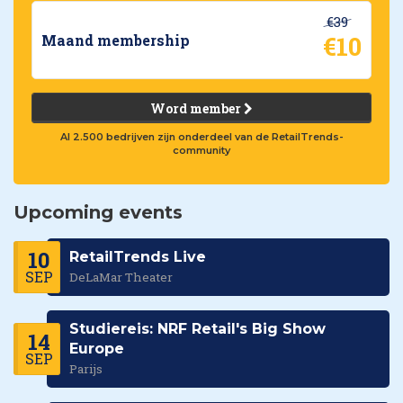
€39
€10
Maand membership
Word member
Al 2.500 bedrijven zijn onderdeel van de RetailTrends-
community
Upcoming events
10
RetailTrends Live
SEP
DeLaMar Theater
Studiereis: NRF Retail's Big Show
14
Europe
SEP
Parijs