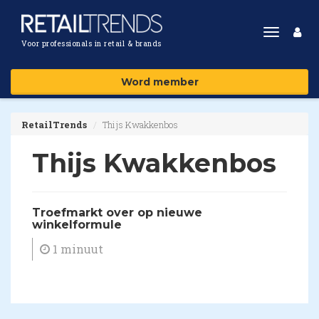
Toggle
Voor professionals in retail & brands
navigat
Word member
RetailTrends
Thijs Kwakkenbos
Thijs Kwakkenbos
Troefmarkt over op nieuwe
winkelformule
1 minuut